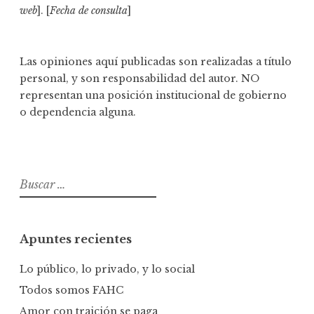
web
]. [
Fecha de consulta
]
Las opiniones aquí publicadas son realizadas a título
personal, y son responsabilidad del autor. NO
representan una posición institucional de gobierno
o dependencia alguna.
B
u
s
c
Apuntes recientes
a
r
Lo público, lo privado, y lo social
:
Todos somos FAHC
Amor con traición se paga