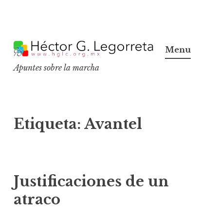
S
k
Menu
i
Apuntes sobre la marcha
p
t
o
c
Etiqueta:
Avantel
o
n
t
e
Justificaciones de un
n
atraco
t