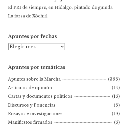
El PRI de siempre, en Hidalgo, pintado de guinda
La farsa de Xóchitl
Apuntes por fechas
A
p
u
Apuntes por temáticas
n
t
Apuntes sobre la Marcha
(366)
e
s
Artículos de opinión
(14)
p
Cartas y documentos políticos
(15)
o
Discursos y Ponencias
(6)
r
Ensayos e investigaciones
(19)
f
e
Manifiestos firmados
(5)