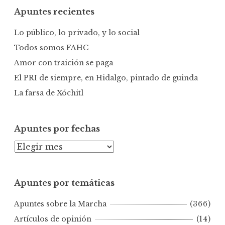
c
Apuntes recientes
a
r
Lo público, lo privado, y lo social
:
Todos somos FAHC
Amor con traición se paga
El PRI de siempre, en Hidalgo, pintado de guinda
La farsa de Xóchitl
Apuntes por fechas
A
p
u
Apuntes por temáticas
n
t
Apuntes sobre la Marcha
(366)
e
s
Artículos de opinión
(14)