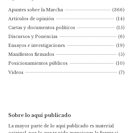
t
Apuntes sobre la Marcha
(366)
e
s
Artículos de opinión
(14)
p
Cartas y documentos políticos
(15)
o
Discursos y Ponencias
(6)
r
Ensayos e investigaciones
(19)
f
e
Manifiestos firmados
(5)
c
Posicionamientos públicos
(10)
h
Videos
(7)
a
Sobre lo aquí publicado
La mayor parte de lo aquí publicado es material