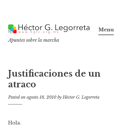
S
k
Menu
i
Apuntes sobre la marcha
p
t
o
c
Justificaciones de un
o
atraco
n
t
Posted on
agosto 18, 2010
by
Héctor G. Legorreta
e
n
t
Hola.