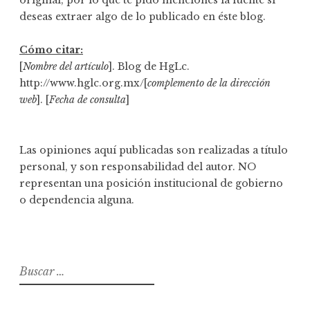
original, por lo que te pido menciones la fuente si
deseas extraer algo de lo publicado en éste blog.
Cómo citar:
[
Nombre del artículo
]. Blog de HgLc.
http://www.hglc.org.mx/[
complemento de la dirección
web
]. [
Fecha de consulta
]
Las opiniones aquí publicadas son realizadas a título
personal, y son responsabilidad del autor. NO
representan una posición institucional de gobierno
o dependencia alguna.
B
u
s