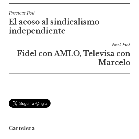
N
Previous Post
El acoso al sindicalismo
a
independiente
v
e
Next Post
g
Fidel con AMLO, Televisa con
a
Marcelo
c
i
ó
n
d
e
e
Cartelera
n