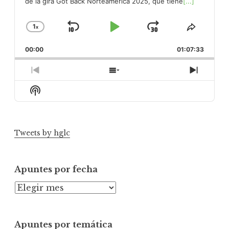
de la gira Got Back Norteamérica 2025, que tiene
[...]
1
x
Skip
Play
Jump
Change
Share
Playback
This
Backward
Pause
Forward
00:00
Rate
01:07:33
Episod
Previous
Show
Next
Episode
Episodes
Episod
Show
List
Podcast
Information
Tweets by hglc
Apuntes por fecha
A
p
u
Apuntes por temática
n