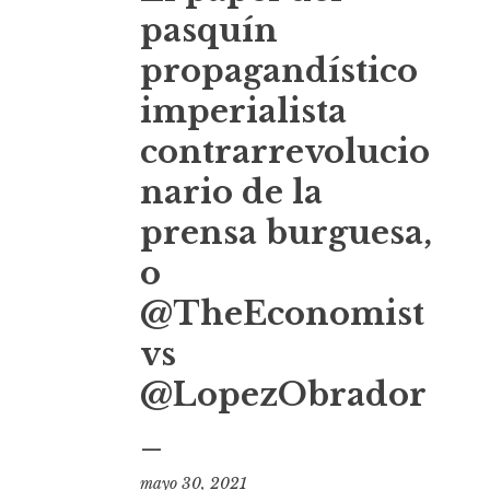
t
pasquín
propagandístico
imperialista
contrarrevolucio
nario de la
prensa burguesa,
o
@TheEconomist
vs
@LopezObrador
_
mayo 30, 2021