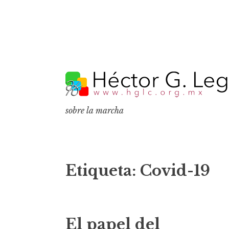
S
k
i
p
sobre la marcha
t
o
c
o
Etiqueta:
Covid-19
n
t
e
El papel del
n