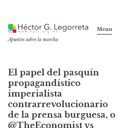
S
k
Menu
i
Apuntes sobre la marcha
p
t
o
c
El papel del pasquín
o
propagandístico
n
imperialista
t
e
contrarrevolucionario
n
de la prensa burguesa, o
t
@TheEconomist vs