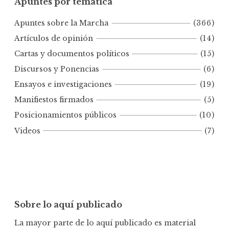
Apuntes por temática
n
t
Apuntes sobre la Marcha
(366)
e
s
Artículos de opinión
(14)
p
Cartas y documentos políticos
(15)
o
Discursos y Ponencias
(6)
r
Ensayos e investigaciones
(19)
f
e
Manifiestos firmados
(5)
c
Posicionamientos públicos
(10)
h
Videos
(7)
a
Sobre lo aquí publicado
La mayor parte de lo aquí publicado es material