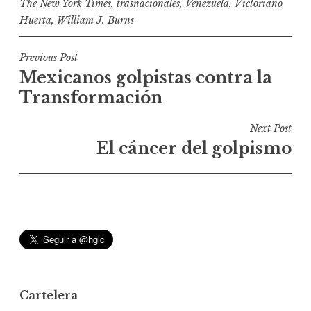
The New York Times
,
trasnacionales
,
Venezuela
,
Victoriano
Huerta
,
William J. Burns
N
Previous Post
Mexicanos golpistas contra la
a
Transformación
v
e
Next Post
g
El cáncer del golpismo
a
c
i
ó
n
d
e
Cartelera
e