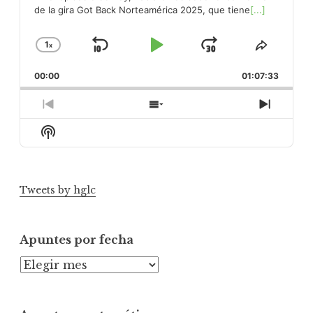
de la gira Got Back Norteamérica 2025, que tiene
[...]
1
x
Skip
Play
Jump
Change
Share
Playback
This
Backward
Pause
Forward
00:00
Rate
01:07:33
Episod
Previous
Show
Next
Episode
Episodes
Episod
Show
List
Podcast
Information
Tweets by hglc
Apuntes por fecha
A
p
u