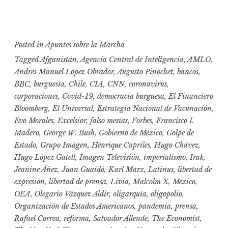
Posted in
Apuntes sobre la Marcha
Tagged
Afganistán
,
Agencia Central de Inteligencia
,
AMLO
,
Andrés Manuel López Obrador
,
Augusto Pinochet
,
bancos
,
BBC
,
burguesía
,
Chile
,
CIA
,
CNN
,
coronavirus
,
corporaciones
,
Covid-19
,
democracia burguesa
,
El Financiero
Bloomberg
,
El Universal
,
Estrategia Nacional de Vacunación
,
Evo Morales
,
Excelsior
,
falso mesías
,
Forbes
,
Francisco I.
Madero
,
George W. Bush
,
Gobierno de México
,
Golpe de
Estado
,
Grupo Imágen
,
Henrique Capriles
,
Hugo Chávez
,
Hugo López Gatell
,
Imagen Televisión
,
imperialismo
,
Irak
,
Jeanine Áñez
,
Juan Guaidó
,
Karl Marx
,
Latinus
,
libertad de
expresión
,
libertad de prensa
,
Livia
,
Malcolm X
,
México
,
OEA
,
Olegario Vázquez Aldir
,
oligarquía
,
oligopolio
,
Organización de Estados Americanos
,
pandemia
,
prensa
,
Rafael Correa
,
reforma
,
Salvador Allende
,
The Economist
,