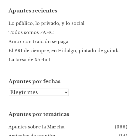
c
Apuntes recientes
a
r
Lo público, lo privado, y lo social
:
Todos somos FAHC
Amor con traición se paga
El PRI de siempre, en Hidalgo, pintado de guinda
La farsa de Xóchitl
Apuntes por fechas
A
p
u
Apuntes por temáticas
n
t
Apuntes sobre la Marcha
(366)
e