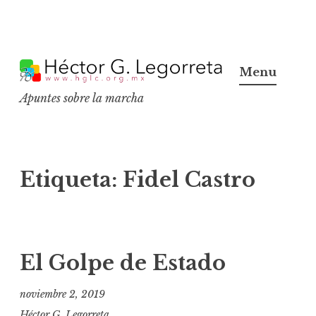
S
k
Menu
i
Apuntes sobre la marcha
p
t
o
c
Etiqueta:
Fidel Castro
o
n
t
e
El Golpe de Estado
n
t
noviembre 2, 2019
Héctor G. Legorreta