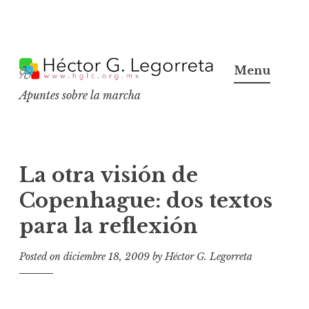
S
k
Menu
i
Apuntes sobre la marcha
p
t
o
c
La otra visión de
o
Copenhague: dos textos
n
para la reflexión
t
e
Posted on
diciembre 18, 2009
by
Héctor G. Legorreta
n
t