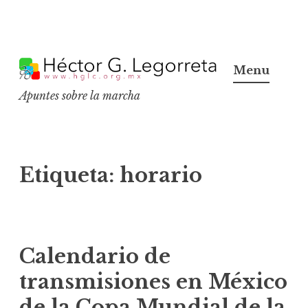
S
k
Menu
i
Apuntes sobre la marcha
p
t
o
c
Etiqueta:
horario
o
n
t
e
Calendario de
n
transmisiones en México
t
de la Copa Mundial de la