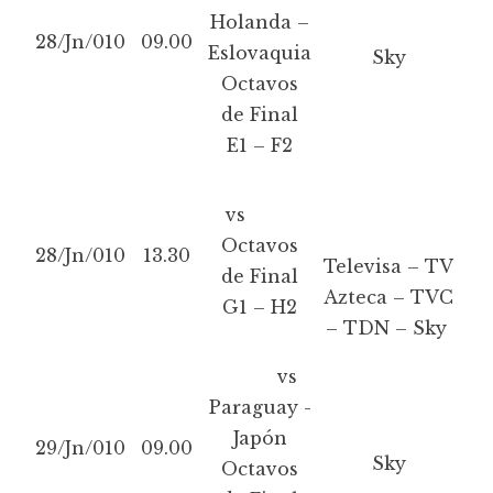
Holanda –
28/Jn/010
09.00
Eslovaquia
Sky
Octavos
de Final
E1 – F2
vs
Octavos
28/Jn/010
13.30
Televisa – TV
de Final
Azteca – TVC
G1 – H2
– TDN – Sky
vs
Paraguay -
Japón
29/Jn/010
09.00
Sky
Octavos