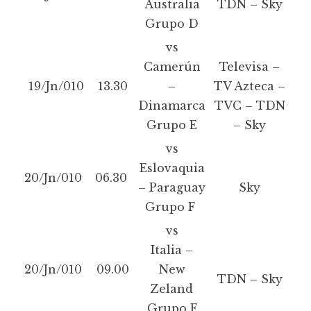
Australia
TDN – Sky
Grupo D
vs
Camerún
Televisa –
19/Jn/010
13.30
–
TV Azteca –
Dinamarca
TVC – TDN
Grupo E
– Sky
vs
Eslovaquia
20/Jn/010
06.30
– Paraguay
Sky
Grupo F
vs
Italia –
20/Jn/010
09.00
New
TDN – Sky
Zeland
Grupo F