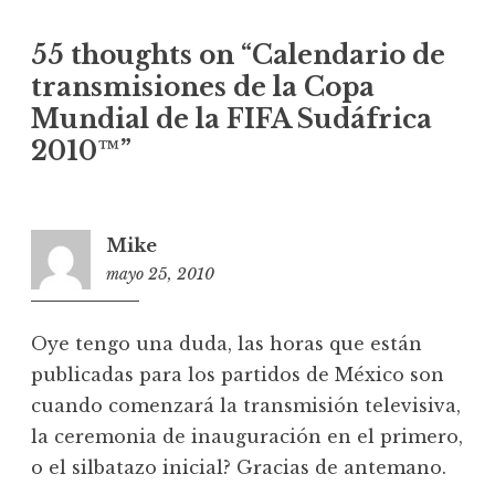
ó
55 thoughts on “
Calendario de
n
transmisiones de la Copa
d
Mundial de la FIFA Sudáfrica
e
2010™
”
e
n
t
Mike
r
mayo 25, 2010
1
a
3
d
:
a
Oye tengo una duda, las horas que están
2
publicadas para los partidos de México son
s
5
cuando comenzará la transmisión televisiva,
la ceremonia de inauguración en el primero,
o el silbatazo inicial? Gracias de antemano.