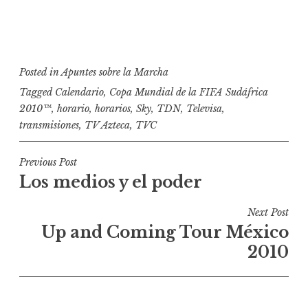
Posted in
Apuntes sobre la Marcha
Tagged
Calendario
,
Copa Mundial de la FIFA Sudáfrica
2010™
,
horario
,
horarios
,
Sky
,
TDN
,
Televisa
,
transmisiones
,
TV Azteca
,
TVC
N
Previous Post
Los medios y el poder
a
v
Next Post
e
Up and Coming Tour México
g
2010
a
c
i