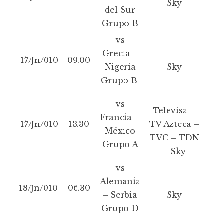
Sky
del Sur
Grupo B
vs
Grecia –
17/Jn/010
09.00
Nigeria
Sky
Grupo B
vs
Televisa –
Francia –
17/Jn/010
13.30
TV Azteca –
México
TVC – TDN
Grupo A
– Sky
vs
Alemania
18/Jn/010
06.30
– Serbia
Sky
Grupo D