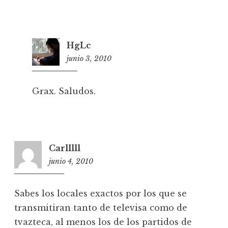
HgLc
junio 3, 2010
2
1
:
Grax. Saludos.
1
5
Carlllll
junio 4, 2010
0
8
:
Sabes los locales exactos por los que se
3
transmitiran tanto de televisa como de
3
tvazteca, al menos los de los partidos de