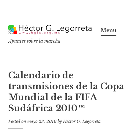
S
k
Menu
i
Apuntes sobre la marcha
p
t
o
c
Calendario de
o
transmisiones de la Copa
n
Mundial de la FIFA
t
e
Sudáfrica 2010™
n
t
Posted on
mayo 23, 2010
by
Héctor G. Legorreta