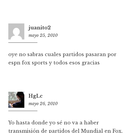
juanito2
mayo 25, 2010
1
4
:
oye no sabras cuales partidos pasaran por
5
espn fox sports y todos esos gracias
6
HgLc
mayo 26, 2010
0
0
:
Yo hasta donde yo sé no va a haber
3
transmisión de partidos del Mundial en Fox,
5