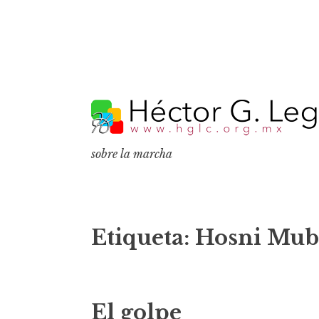
S
k
i
p
sobre la marcha
t
o
c
o
Etiqueta:
Hosni Mub
n
t
e
El golpe
n