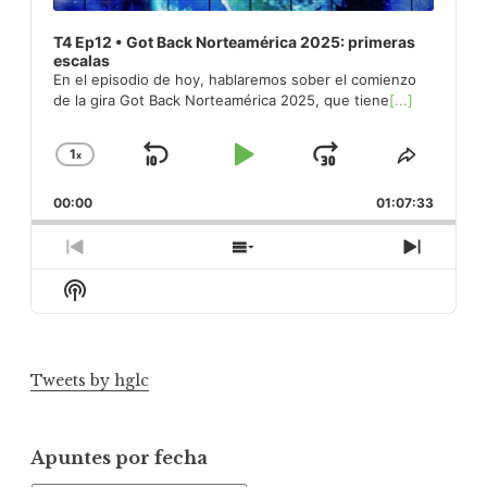
T4 Ep12 • Got Back Norteamérica 2025: primeras
escalas
En el episodio de hoy, hablaremos sober el comienzo
de la gira Got Back Norteamérica 2025, que tiene
[...]
1
x
Skip
Play
Jump
Change
Share
Playback
This
Backward
Pause
Forward
00:00
Rate
01:07:33
Episod
Previous
Show
Next
Episode
Episodes
Episod
Show
List
Podcast
Information
Tweets by hglc
Apuntes por fecha