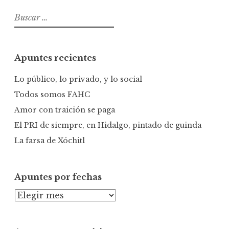
B
u
s
c
Apuntes recientes
a
r
Lo público, lo privado, y lo social
:
Todos somos FAHC
Amor con traición se paga
El PRI de siempre, en Hidalgo, pintado de guinda
La farsa de Xóchitl
Apuntes por fechas
A
p
u