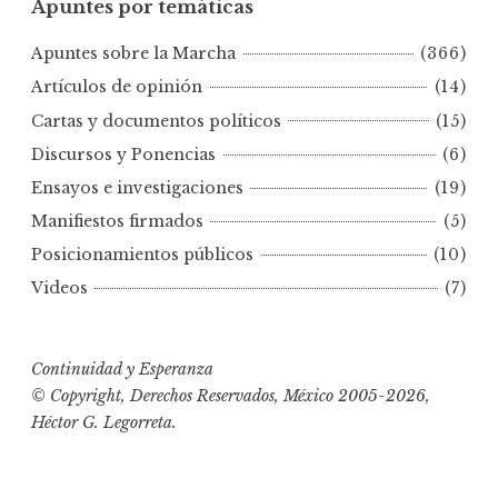
Apuntes por temáticas
n
t
Apuntes sobre la Marcha
(366)
e
s
Artículos de opinión
(14)
p
Cartas y documentos políticos
(15)
o
Discursos y Ponencias
(6)
r
Ensayos e investigaciones
(19)
f
e
Manifiestos firmados
(5)
c
Posicionamientos públicos
(10)
h
Videos
(7)
a
s
Continuidad y Esperanza
© Copyright, Derechos Reservados, México 2005-2026,
Héctor G. Legorreta.