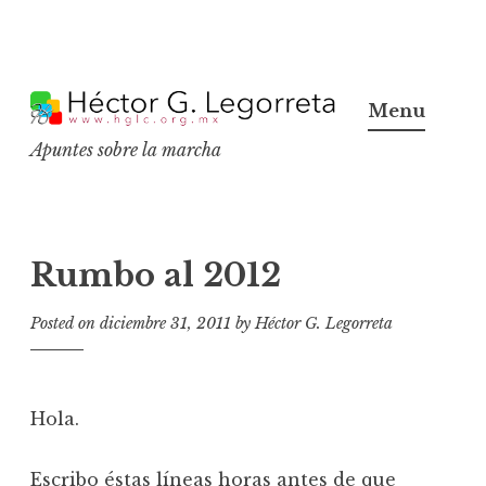
S
k
Menu
i
Apuntes sobre la marcha
p
t
o
c
Rumbo al 2012
o
n
Posted on
diciembre 31, 2011
by
Héctor G. Legorreta
t
e
n
Hola.
t
Escribo éstas líneas horas antes de que