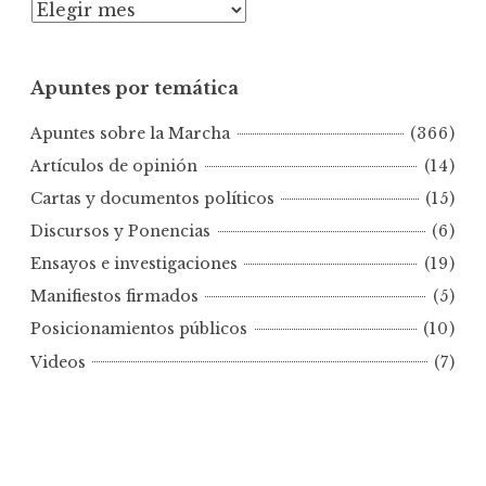
A
p
u
Apuntes por temática
n
t
Apuntes sobre la Marcha
(366)
e
s
Artículos de opinión
(14)
p
Cartas y documentos políticos
(15)
o
Discursos y Ponencias
(6)
r
Ensayos e investigaciones
(19)
f
e
Manifiestos firmados
(5)
c
Posicionamientos públicos
(10)
h
Videos
(7)
a