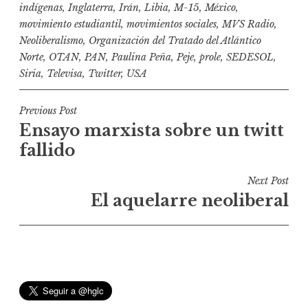
indígenas
,
Inglaterra
,
Irán
,
Libia
,
M-15
,
México
,
movimiento estudiantil
,
movimientos sociales
,
MVS Radio
,
Neoliberalismo
,
Organización del Tratado del Atlántico
Norte
,
OTAN
,
PAN
,
Paulina Peña
,
Peje
,
prole
,
SEDESOL
,
Siria
,
Televisa
,
Twitter
,
USA
N
Previous Post
Ensayo marxista sobre un twitt
a
fallido
v
e
Next Post
g
El aquelarre neoliberal
a
c
i
ó
n