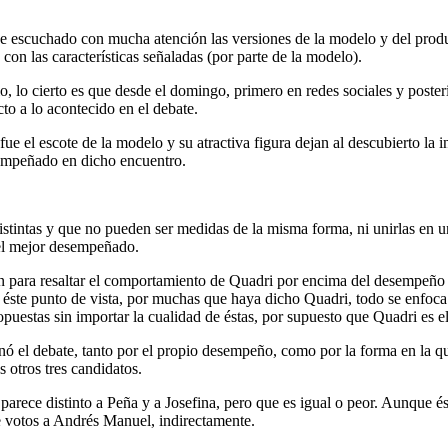
He escuchado con mucha atención las versiones de la modelo y del produ
 con las características señaladas (por parte de la modelo).
o, lo cierto es que desde el domingo, primero en redes sociales y poste
cto a lo acontecido en el debate.
fue el escote de la modelo y su atractiva figura dejan al descubierto la 
sempeñado en dicho encuentro.
ntas y que no pueden ser medidas de la misma forma, ni unirlas en una
el mejor desempeñado.
 para resaltar el comportamiento de Quadri por encima del desempeño d
e éste punto de vista, por muchas que haya dicho Quadri, todo se enfo
puestas sin importar la cualidad de éstas, por supuesto que Quadri es e
ó el debate, tanto por el propio desempeño, como por la forma en la q
 otros tres candidatos.
arece distinto a Peña y a Josefina, pero que es igual o peor. Aunque ést
e votos a Andrés Manuel, indirectamente.