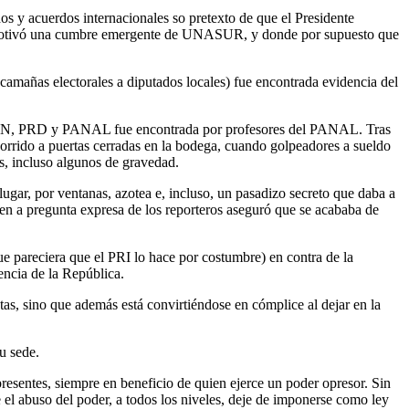
s y acuerdos internacionales so pretexto de que el Presidente
que motivó una cumbre emergente de UNASUR, y donde por supuesto que
s camañas electorales a diputados locales) fue encontrada evidencia del
l PAN, PRD y PANAL fue encontrada por profesores del PANAL. Tras
orrido a puertas cerradas en la bodega, cuando golpeadores a sueldo
os, incluso algunos de gravedad.
 lugar, por ventanas, azotea e, incluso, un pasadizo secreto que daba a
en a pregunta expresa de los reporteros aseguró que se acababa de
ue pareciera que el PRI lo hace por costumbre) en contra de la
encia de la República.
as, sino que además está convirtiéndose en cómplice al dejar en la
u sede.
presentes, siempre en beneficio de quien ejerce un poder opresor. Sin
 el abuso del poder, a todos los niveles, deje de imponerse como ley