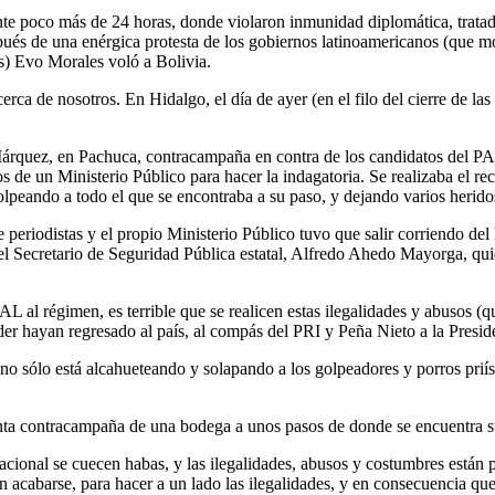
te poco más de 24 horas, donde violaron inmunidad diplomática, tratado
después de una enérgica protesta de los gobiernos latinoamericanos (
es) Evo Morales voló a Bolivia.
erca de nosotros. En Hidalgo, el día de ayer (en el filo del cierre de la
 Márquez, en Pachuca, contracampaña en contra de los candidatos de
de un Ministerio Público para hacer la indagatoria. Se realizaba el rec
golpeando a todo el que se encontraba a su paso, y dejando varios herid
 periodistas y el propio Ministerio Público tuvo que salir corriendo del
l Secretario de Seguridad Pública estatal, Alfredo Ahedo Mayorga, qui
al régimen, es terrible que se realicen estas ilegalidades y abusos (q
der hayan regresado al país, al compás del PRI y Peña Nieto a la Presid
 sólo está alcahueteando y solapando a los golpeadores y porros priíst
 tanta contracampaña de una bodega a unos pasos de donde se encuentra s
acional se cuecen habas, y las ilegalidades, abusos y costumbres están 
n acabarse, para hacer a un lado las ilegalidades, y en consecuencia que