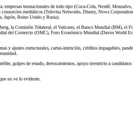
a: empresas trasnacionales de todo tipo (Coca-Cola, Nestlé, Monsalvo, 
m); consorcios mediáticos (Televisa Networks, Disney, News Corporati
ia, Japón, Reino Unido y Rusia).
berg, la Comisión Trilateral, el Vaticano, el Banco Mundial (BM), el 
ial del Comercio (OMC), Foro Económico Mundial (Davos World Econ
mas y ajustes estructurales, cartas-intención, créditos impagables, pan
umanidad.
ite, golpes de estado, derrocamientos, apoyo irrestricto a candidatos d
que no ve lo evidente.