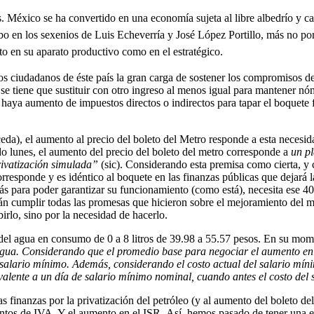
es. México se ha convertido en una economía sujeta al libre
albedrío
y ca
ubo en los sexenios de Luis Echeverría y José López Portillo, más no po
to en su aparato productivo como en el estratégico.
os ciudadanos de éste país la gran carga de sostener los compromisos d
s, se tiene que sustituir con otro ingreso al menos igual para mantener n
haya aumento de impuestos directos o indirectos para tapar el boquete fi
ceda), el aumento al precio del boleto del Metro responde a esta necesid
o lunes, el aumento del precio del boleto del metro corresponde a
un p
privatización simulada”
(sic). Considerando esta premisa como cierta, y
orresponde y es idéntico al boquete en las finanzas públicas que dejará l
 para poder garantizar su funcionamiento (como está), necesita ese 40
án cumplir todas las promesas que hicieron sobre el mejoramiento del m
irlo, sino por la necesidad de hacerlo.
el agua en consumo de 0 a 8 litros de 39.98 a 55.57 pesos. En su mome
 agua. Considerando que el promedio base para negociar el aumento en
salario mínimo. Además, considerando el costo actual del salario míni
valente a un día de salario mínimo nominal, cuando antes el costo del
as finanzas por la privatización del petróleo (y al aumento del boleto d
exentos de IVA. Y el aumento en el ISR. Así, hemos pasado de tener una