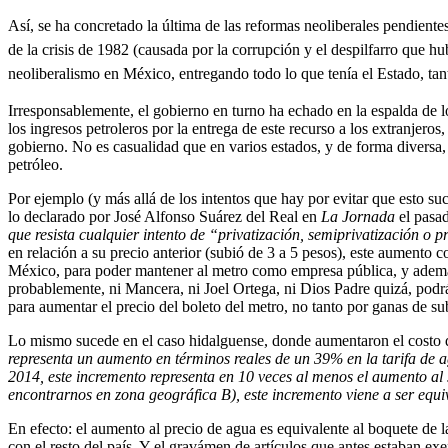
Así, se ha concretado la última de las reformas neoliberales pendient
de la crisis de 1982 (causada por la corrupción y el despilfarro que h
neoliberalismo en México, entregando todo lo que tenía el Estado, tan
Irresponsablemente, el gobierno en turno ha echado en la espalda de l
los ingresos petroleros por la entrega de este recurso a los extranjero
gobierno. No es casualidad que en varios estados, y de forma diversa, 
petróleo.
Por ejemplo (y más allá de los intentos que hay por evitar que esto su
lo declarado por José Alfonso Suárez del Real en
La Jornada
el pasad
que resista cualquier intento de “privatización, semiprivatización o 
en relación a su precio anterior (subió de 3 a 5 pesos), este aumento c
México, para poder mantener al metro como empresa pública, y además
probablemente, ni Mancera, ni Joel Ortega, ni Dios Padre quizá, podr
para aumentar el precio del boleto del metro, no tanto por ganas de sub
Lo mismo sucede en el caso hidalguense, donde aumentaron el costo d
representa un aumento en términos reales de un 39% en la tarifa de
2014, este incremento representa en 10 veces al menos el aumento al 
encontrarnos en zona geográfica B), este incremento viene a ser equi
En efecto: el aumento al precio de agua es equivalente al boquete de l
con el resto del país. Y el gravámen de artículos que antes estaban 