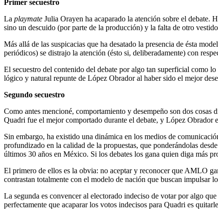
Primer secuestro
La
playmate
Julia Orayen ha acaparado la atención sobre el debate. 
sino un descuido (por parte de la producción) y la falta de otro vestido
Más allá de las suspicacias que ha desatado la presencia de ésta model
periódicos) se distrajo la atención (ésto si, deliberadamente) con respe
El secuestro del contenido del debate por algo tan superficial como lo 
lógico y natural repunte de López Obrador al haber sido el mejor de
Segundo secuestro
Como antes mencioné, comportamiento y desempeño son dos cosas disti
Quadri fue el mejor comportado durante el debate, y López Obrador 
Sin embargo, ha existido una dinámica en los medios de comunicación
profundizado en la calidad de la propuestas, que ponderándolas desd
últimos 30 años en México. Si los debates los gana quien diga más pro
El primero de ellos es la obvia: no aceptar y reconocer que AMLO gan
contrastan totalmente con el modelo de nación que buscan impulsar los
La segunda es convencer al electorado indeciso de votar por algo que p
perfectamente que acaparar los votos indecisos para Quadri es quitarl