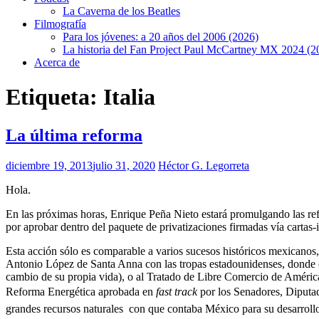
La Caverna de los Beatles
Filmografía
Para los jóvenes: a 20 años del 2006 (2026)
La historia del Fan Project Paul McCartney MX 2024 (2
Acerca de
Etiqueta:
Italia
La última reforma
diciembre 19, 2013
julio 31, 2020
Héctor G. Legorreta
Hola.
En las próximas horas, Enrique Peña Nieto estará promulgando las refor
por aprobar dentro del paquete de privatizaciones firmadas vía cartas
Esta acción sólo es comparable a varios sucesos históricos mexicanos
Antonio López de Santa Anna con las tropas estadounidenses, donde c
cambio de su propia vida), o al Tratado de Libre Comercio de América
Reforma Energética aprobada en
fast track
por los Senadores, Diputa
grandes recursos naturales con que contaba México para su desarrollo: