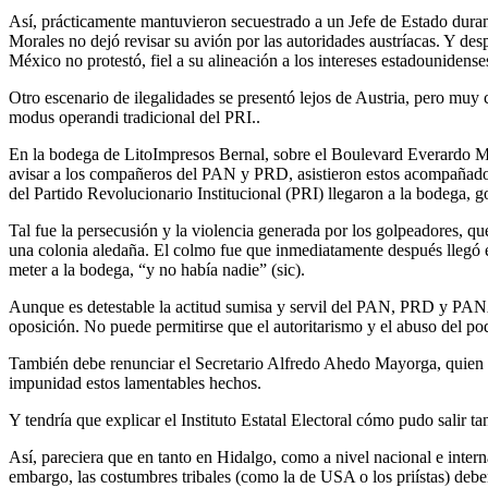
Así, prácticamente mantuvieron secuestrado a un Jefe de Estado duran
Morales no dejó revisar su avión por las autoridades austríacas. Y 
México no protestó, fiel a su alineación a los intereses estadounidens
Otro escenario de ilegalidades se presentó lejos de Austria, pero muy c
modus operandi tradicional del PRI..
En la bodega de LitoImpresos Bernal, sobre el Boulevard Everardo
avisar a los compañeros del PAN y PRD, asistieron estos acompañados 
del Partido Revolucionario Institucional (PRI) llegaron a la bodega, 
Tal fue la persecusión y la violencia generada por los golpeadores, que
una colonia aledaña. El colmo fue que inmediatamente después llegó e
meter a la bodega, “y no había nadie” (sic).
Aunque es detestable la actitud sumisa y servil del PAN, PRD y PANAL 
oposición. No puede permitirse que el autoritarismo y el abuso del po
También debe renunciar el Secretario Alfredo Ahedo Mayorga, quien no
impunidad estos lamentables hechos.
Y tendría que explicar el Instituto Estatal Electoral cómo pudo salir
Así, pareciera que en tanto en Hidalgo, como a nivel nacional e intern
embargo, las costumbres tribales (como la de USA o los priístas) debe