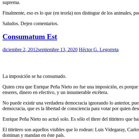
suprema.
Finalmente, eso es lo que (en teoría) nos distingue de los animales,
Saludos. Dejen comentarios.
Consumatum Est
diciembre 2, 2012
septiembre 13, 2020
Héctor G. Legorreta
La imposición se ha consumado.
Quien crea que Enrique Peña Nieto no fue una imposición, es porque no
enseres, dinero en efectivo, y un innumerable etcétera.
No puede existir una verdadera democracia ignorando lo anterior, pue
democracia, que es la libertad de consciencia para votar por quien dese
Enrique Peña Nieto no actuó solo. Es sólo el títere del titiritero que 
El titiritero son aquellos visibles que lo rodean: Luis Videgaray, Car
dominan y mandan en éste país.