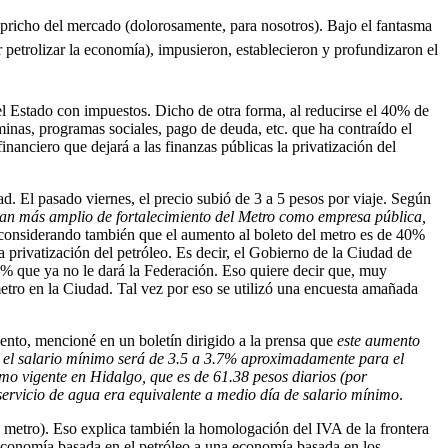
pricho del mercado (dolorosamente, para nosotros). Bajo el fantasma
r petrolizar la economía), impusieron, establecieron y profundizaron el
el Estado con impuestos. Dicho de otra forma, al reducirse el 40% de
óminas, programas sociales, pago de deuda, etc. que ha contraído el
nanciero que dejará a las finanzas públicas la privatización del
ad. El pasado viernes, el precio subió de 3 a 5 pesos por viaje. Según
lan más amplio de fortalecimiento del Metro como empresa pública,
 considerando también que el aumento al boleto del metro es de 40%
a privatización del petróleo. Es decir, el Gobierno de la Ciudad de
% que ya no le dará la Federación. Eso quiere decir que, muy
etro en la Ciudad. Tal vez por eso se utilizó una encuesta amañada
nto, mencioné en un boletín dirigido a la prensa que
este aumento
 el salario mínimo será de 3.5 a 3.7% aproximadamente para el
mo vigente en Hidalgo, que es de 61.38 pesos diarios (por
 servicio de agua era equivalente a medio día de salario mínimo
.
el metro). Eso explica también la homologación del IVA de la frontera
 economía basada en el petróleo a una economía basada en los