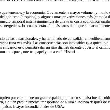
 que tenemos, y la economía. Obviamente, a mayor volumen y monto de 
 del gobierno (despidos), y algunas otras privatizaciones más (como la
dio temporal ante la inminencia de una gran crisis económica similar a
os energéticos, los cuales serán aún más caros de lo que son actualmente
icio de las trasnacionales, y ha terminado de consolidar el neoliberal
ados (una vez más). Las consecuencias son inevitables (y a quien lo du
Sin embargo, esto permitirá dar un giro diametralmente opuesto al cami
mamos pues, nuestro papel y tarea en la Historia.
quien por cierto tiene un gran respaldo popular en su país) fue detenido
a quien presuntamente transportaba de Rusia a Bolivia después de la soli
ia, países lacayos incondicionales de USA.