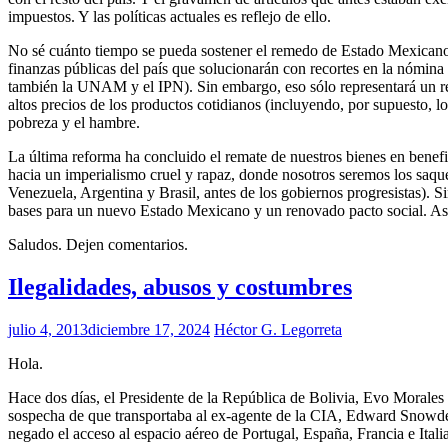
impuestos. Y las políticas actuales es reflejo de ello.
No sé cuánto tiempo se pueda sostener el remedo de Estado Mexicano
finanzas públicas del país que solucionarán con recortes en la nómina
también la UNAM y el IPN). Sin embargo, eso sólo representará un reme
altos precios de los productos cotidianos (incluyendo, por supuesto, l
pobreza y el hambre.
La última reforma ha concluido el remate de nuestros bienes en benef
hacia un imperialismo cruel y rapaz, donde nosotros seremos los saque
Venezuela, Argentina y Brasil, antes de los gobiernos progresistas). 
bases para un nuevo Estado Mexicano y un renovado pacto social. Asu
Saludos. Dejen comentarios.
Ilegalidades, abusos y costumbres
julio 4, 2013
diciembre 17, 2024
Héctor G. Legorreta
Hola.
Hace dos días, el Presidente de la República de Bolivia, Evo Morales (
sospecha de que transportaba al ex-agente de la CIA, Edward Snowden, 
negado el acceso al espacio aéreo de Portugal, España, Francia e Ital