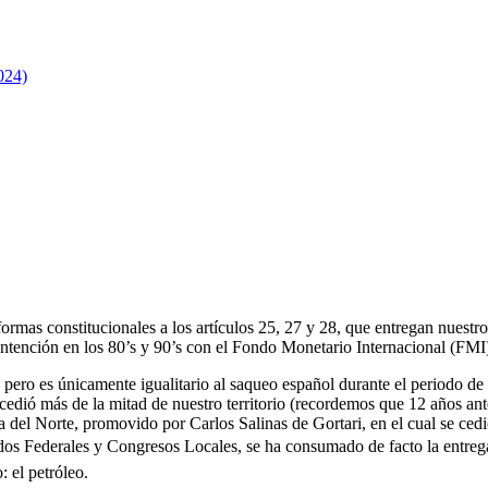
024)
mas constitucionales a los artículos 25, 27 y 28, que entregan nuestros
-intención en los 80’s y 90’s con el Fondo Monetario Internacional (FM
, pero es únicamente igualitario al saqueo español durante el periodo d
edió más de la mitad de nuestro territorio (recordemos que 12 años an
 del Norte, promovido por Carlos Salinas de Gortari, en el cual se cedi
dos Federales y Congresos Locales, se ha consumado de facto la entre
 el petróleo.