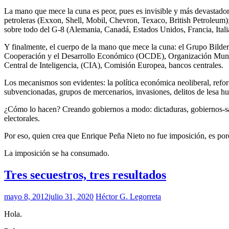
La mano que mece la cuna es peor, pues es invisible y más devastador
petroleras (Exxon, Shell, Mobil, Chevron, Texaco, British Petroleu
sobre todo del G-8 (Alemania, Canadá, Estados Unidos, Francia, Ital
Y finalmente, el cuerpo de la mano que mece la cuna: el Grupo Bilder
Cooperación y el Desarrollo Económico (OCDE), Organización Mund
Central de Inteligencia, (CIA), Comisión Europea, bancos centrales.
Los mecanismos son evidentes: la política económica neoliberal, refor
subvencionadas, grupos de mercenarios, invasiones, delitos de lesa h
¿Cómo lo hacen? Creando gobiernos a modo: dictaduras, gobiernos-satél
electorales.
Por eso, quien crea que Enrique Peña Nieto no fue imposición, es por
La imposición se ha consumado.
Tres secuestros, tres resultados
mayo 8, 2012
julio 31, 2020
Héctor G. Legorreta
Hola.