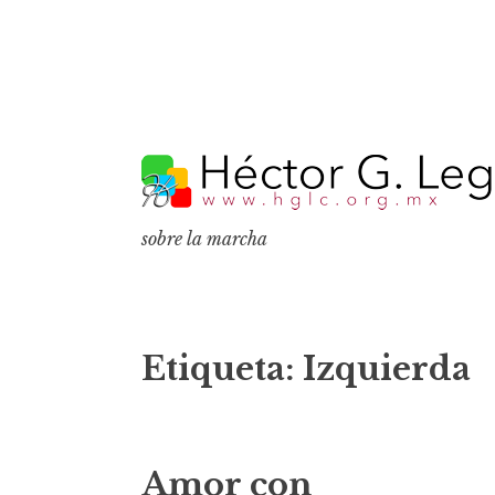
S
k
i
p
sobre la marcha
t
o
c
o
Etiqueta:
Izquierda
n
t
e
Amor con
n