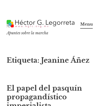
S
k
Menu
i
Apuntes sobre la marcha
p
t
o
c
Etiqueta:
Jeanine Áñez
o
n
t
e
El papel del pasquín
n
propagandístico
t
imperialista