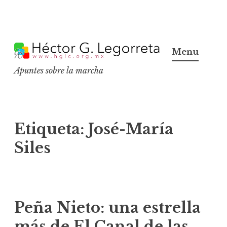
S
k
Menu
i
Apuntes sobre la marcha
p
t
o
c
Etiqueta:
José-María
o
Siles
n
t
e
n
Peña Nieto: una estrella
t
más de El Canal de las