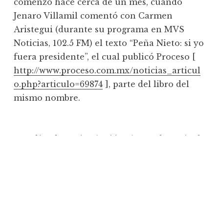
comenzó hace cerca de un mes, cuando
Jenaro Villamil comentó con Carmen
Aristegui (durante su programa en MVS
Noticias, 102.5 FM) el texto “Peña Nieto: si yo
fuera presidente”, el cual publicó Proceso [
http://www.proceso.com.mx/noticias_articul
o.php?articulo=69874
], parte del libro del
mismo nombre.
Dos días después, el Miércoles 24 de Junio de
2009, Televisa publicó un desplegado en
todos los diarios a nivel nacional donde
refutaba la entrevista argumentando
“calumnias” por parte de Aristegui y Villamil
[