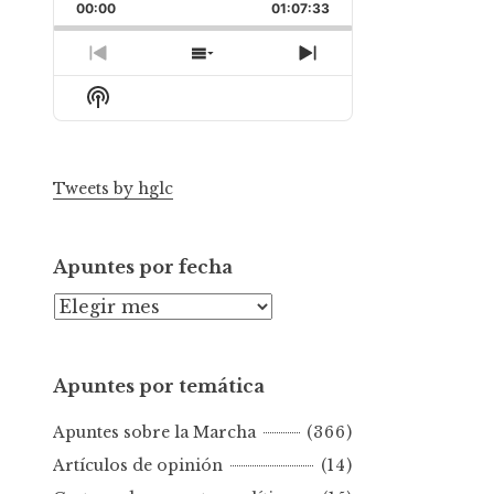
Backward
Pause
Forward
00:00
Rate
01:07:33
Episode
Previous
Show
Next
Episode
Episodes
Episode
Show
List
Podcast
Information
Tweets by hglc
Apuntes por fecha
A
p
u
Apuntes por temática
n
t
Apuntes sobre la Marcha
(366)
e
s
Artículos de opinión
(14)
p