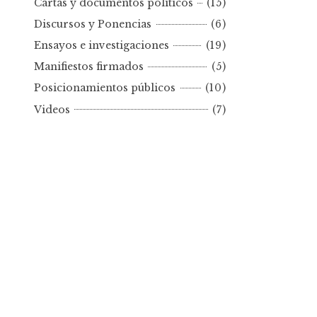
Cartas y documentos políticos
(15)
o
Discursos y Ponencias
(6)
r
Ensayos e investigaciones
(19)
f
e
Manifiestos firmados
(5)
c
Posicionamientos públicos
(10)
h
Videos
(7)
a