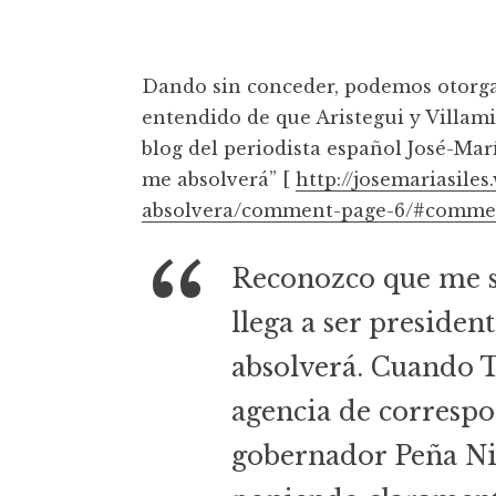
Dando sin conceder, podemos otorgar
entendido de que Aristegui y Villami
blog del periodista español José-Mar
me absolverá” [
http://josemariasile
absolvera/comment-page-6/#comme
Reconozco que me si
llega a ser presiden
absolverá. Cuando T
agencia de correspon
gobernador Peña Nie