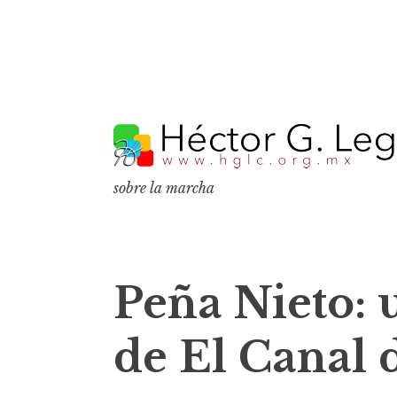
S
k
i
p
sobre la marcha
t
o
c
o
Peña Nieto: 
n
t
de El Canal d
e
n