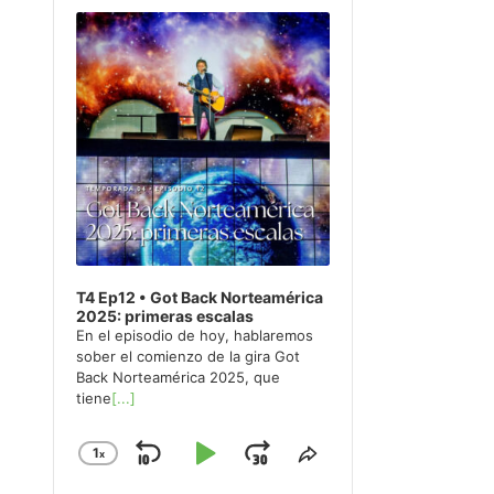
Player
T4 Ep12 • Got Back Norteamérica
2025: primeras escalas
En el episodio de hoy, hablaremos
sober el comienzo de la gira Got
Back Norteamérica 2025, que
tiene
[...]
1
x
Skip
Play
Jump
Change
Share
Playback
This