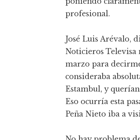
poniendo clarament
profesional.
José Luis Arévalo, d
Noticieros Televisa
marzo para decirm
consideraba absolut
Estambul, y querían 
Eso ocurría esta pa
Peña Nieto iba a vis
No hay problema de