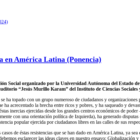
024)
ia en América Latina (Ponencia)
ión Social organizado por la Universidad Autónoma del Estado de
 Auditorio “Jesús Murillo Karam” del Instituto de Ciencias Socia
 se ha topado con un grupo numeroso de ciudadanos y organizaciones p
a que ha acrecentado la brecha entre ricos y pobres, y ha saqueado y devas
 a éstas inercias ejercidas desde los grandes centros económicos de pode
ente con una orientación política de Izquierda), ha generado disputas 
stencia popular ejercida por ciudadanos libres en las calles de sus respec
 casos de éstas resistencias que se han dado en América Latina, ya sea 
, debemos esclarecer las ideas claves en nuestro ensayo: Globalización y