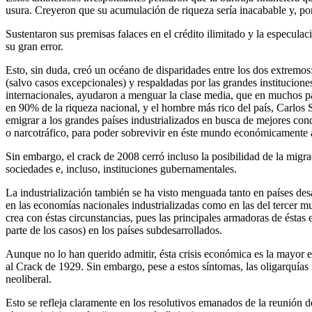
usura. Creyeron que su acumulación de riqueza sería inacabable y, po
Sustentaron sus premisas falaces en el crédito ilimitado y la especulac
su gran error.
Esto, sin duda, creó un océano de disparidades entre los dos extremos
(salvo casos excepcionales) y respaldadas por las grandes institucio
internacionales, ayudaron a menguar la clase media, que en muchos pa
en 90% de la riqueza nacional, y el hombre más rico del país, Carlos 
emigrar a los grandes países industrializados en busca de mejores condi
o narcotráfico, para poder sobrevivir en éste mundo económicamente 
Sin embargo, el crack de 2008 cerró incluso la posibilidad de la migrac
sociedades e, incluso, instituciones gubernamentales.
La industrialización también se ha visto menguada tanto en países d
en las economías nacionales industrializadas como en las del tercer m
crea con éstas circunstancias, pues las principales armadoras de ésta
parte de los casos) en los países subdesarrollados.
Aunque no lo han querido admitir, ésta crisis económica es la mayor 
al Crack de 1929. Sin embargo, pese a estos síntomas, las oligarquías 
neoliberal.
Esto se refleja claramente en los resolutivos emanados de la reunión d