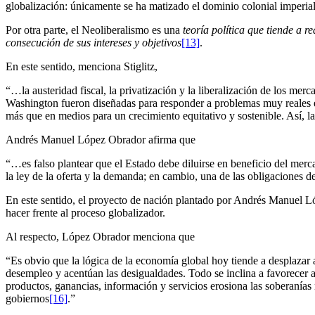
globalización: únicamente se ha matizado el dominio colonial imperial
Por otra parte, el Neoliberalismo es una
teoría política que tiende a r
consecución de sus intereses y objetivos
[13]
.
En este sentido, menciona Stiglitz,
“…la austeridad fiscal, la privatización y la liberalización de los me
Washington fueron diseñadas para responder a problemas muy reales e
más que en medios para un crecimiento equitativo y sostenible. Así, la
Andrés Manuel López Obrador afirma que
“…es falso plantear que el Estado debe diluirse en beneficio del merc
la ley de la oferta y la demanda; en cambio, una de las obligaciones 
En este sentido, el proyecto de nación plantado por Andrés Manuel Lóp
hacer frente al proceso globalizador.
Al respecto, López Obrador menciona que
“Es obvio que la lógica de la economía global hoy tiende a desplazar 
desempleo y acentúan las desigualdades. Todo se inclina a favorecer a 
productos, ganancias, información y servicios erosiona las soberanías 
gobiernos
[16]
.”