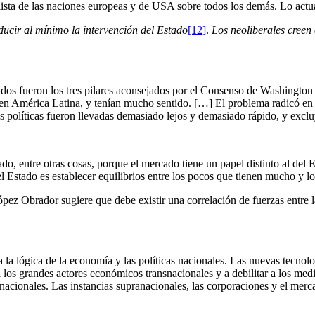
ista de las naciones europeas y de USA sobre todos los demás. Lo actua
educir al mínimo la intervención del Estado
[12]
.
Los neoliberales creen
rcados fueron los tres pilares aconsejados por el Consenso de Washingto
n América Latina, y tenían mucho sentido. […] El problema radicó en q
s políticas fueron llevadas demasiado lejos y demasiado rápido, y exclu
ado, entre otras cosas, porque el mercado tiene un papel distinto al del
del Estado es establecer equilibrios entre los pocos que tienen mucho y 
ez Obrador sugiere que debe existir una correlación de fuerzas entre la
a la lógica de la economía y las políticas nacionales. Las nuevas tecno
los grandes actores económicos transnacionales y a debilitar a los media
nacionales. Las instancias supranacionales, las corporaciones y el merca