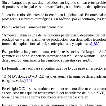
Sin embargo, los países desarrollados han logrado sortear estos probl
disponibles en los países subdesarrollados, o también puede explicars
“…en los estilos distintos de inserción en la globalidad. En otros pa
proteger sus intereses estratégicos. En México, por el contrario, los t
Pablo González Casanova menciona que
“América Latina es una de las regiones periféricas y dependientes de
productivas y a las relaciones de producción, con desarrollos tecnológ
formas de explotación salarial, semicapitalistas y capitalistas
[18]
.”
Éste problema ha generado una serie de resistencias a lo largo de Amér
garantes: el Fondo Monetario Internacional y el Banco Mundial. Cabe 
desaparecido: únicamente ha cambiado su
modus operandi
-.
La fórmula más fácil para encontrar qué fue lo que pasó al respecto, 
“D-M-D’, donde D’=D+ΔD, esto es, igual a la suma de dinero adelanta
(surplus value)
[19]
.”
En el siglo XIX, esto se traducía en un incremento directo en la acumul
es otra cosa más que un resurgimiento del liberalismo del Siglo XVII
bolsa de valores de forma totalmente irresponsable y falaz.
Estos ambiciosos irresponsables pensaron que la burbuja financiera que