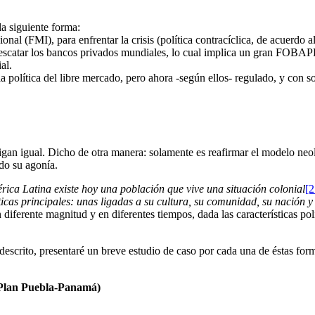
a siguiente forma:
l (FMI), para enfrentar la crisis (política contracíclica, de acuerdo 
rescatar los bancos privados mundiales, lo cual implica un gran FOB
al.
la política del libre mercado, pero ahora -según ellos- regulado, y con
gan igual. Dicho de otra manera: solamente es reafirmar el modelo neol
ndo su agonía.
rica Latina existe hoy una población que vive una situación colonial
[2
ticas principales: unas ligadas a su cultura, su comunidad, su nación y 
diferente magnitud y en diferentes tiempos, dada las características polí
descrito, presentaré un breve estudio de caso por cada una de éstas for
s Plan Puebla-Panamá)