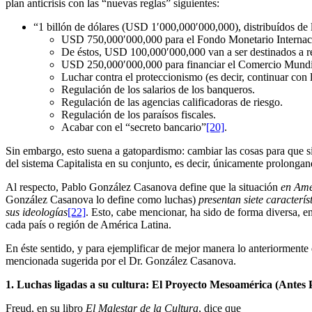
plan anticrisis con las “nuevas reglas” siguientes:
“1 billón de dólares (USD 1′000,000′000,000), distribuídos de l
USD 750,000′000,000 para el Fondo Monetario Internaciona
De éstos, USD 100,000′000,000 van a ser destinados a 
USD 250,000′000,000 para financiar el Comercio Mundi
Luchar contra el proteccionismo (es decir, continuar con 
Regulación de los salarios de los banqueros.
Regulación de las agencias calificadoras de riesgo.
Regulación de los paraísos fiscales.
Acabar con el “secreto bancario”
[20]
.
Sin embargo, esto suena a gatopardismo: cambiar las cosas para que si
del sistema Capitalista en su conjunto, es decir, únicamente prolonga
Al respecto, Pablo González Casanova define que la situación
en Amé
González Casanova lo define como luchas)
presentan siete caracterís
sus ideologías
[22]
. Esto, cabe mencionar, ha sido de forma diversa, en 
cada país o región de América Latina.
En éste sentido, y para ejemplificar de mejor manera lo anteriormente 
mencionada sugerida por el Dr. González Casanova.
1. Luchas ligadas a su cultura: El Proyecto Mesoamérica (Ante
Freud, en su libro
El Malestar de la Cultura
, dice que