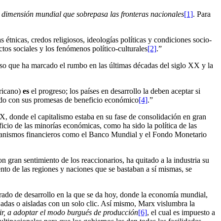
 dimensión mundial que sobrepasa las fronteras nacionales
[1]
. Para
 étnicas, credos religiosos, ideologías políticas y condiciones socio-
os sociales y los fenómenos político-culturales
[2]
.”
eso que ha marcado el rumbo en las últimas décadas del siglo XX y la
ericano)
es
el progreso; los países en desarrollo la deben aceptar si
lido con sus promesas de beneficio económico
[4]
.”
IX, donde el capitalismo estaba en su fase de consolidación en gran
icio de las minorías económicas, como ha sido la política de las
organismos financieros como el Banco Mundial y el Fondo Monetario
 gran sentimiento de los reaccionarios, ha quitado a la industria su
nto de las regiones y naciones que se bastaban a sí mismas, se
rado de desarrollo en la que se da hoy, donde la economía mundial,
jadas o aisladas con un solo clic. Así mismo, Marx vislumbra la
bir, a adoptar el modo burgués de producción
[6]
, el cual es impuesto a