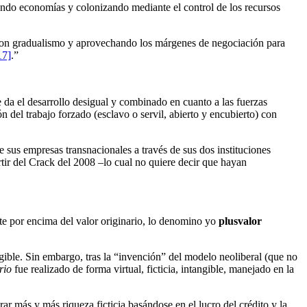
rando economías y colonizando mediante el control de los recursos
es, con gradualismo y aprovechando los márgenes de negociación para
17]
.”
da el desarrollo desigual y combinado en cuanto a las fuerzas
 del trabajo forzado (esclavo o servil, abierto y encubierto) con
e sus empresas transnacionales a través de sus dos instituciones
ir del Crack del 2008 –lo cual no quiere decir que hayan
e por encima del valor originario, lo denomino yo
plusvalor
angible. Sin embargo, tras la “invención” del modelo neoliberal (que no
rio
fue realizado de forma virtual, ficticia, intangible, manejado en la
r más y más riqueza ficticia basándose en el lucro del crédito y la