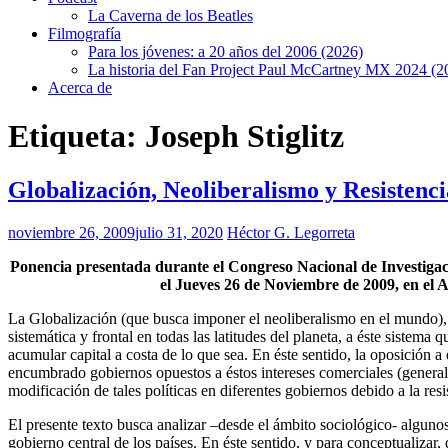
La Caverna de los Beatles
Filmografía
Para los jóvenes: a 20 años del 2006 (2026)
La historia del Fan Project Paul McCartney MX 2024 (2
Acerca de
Etiqueta:
Joseph Stiglitz
Globalización, Neoliberalismo y Resistenc
noviembre 26, 2009
julio 31, 2020
Héctor G. Legorreta
Ponencia presentada durante el Congreso Nacional de Investigac
el Jueves 26 de Noviembre de 2009, en el
La Globalización (que busca imponer el neoliberalismo en el mundo),
sistemática y frontal en todas las latitudes del planeta, a éste sistem
acumular capital a costa de lo que sea. En éste sentido, la oposición
encumbrado gobiernos opuestos a éstos intereses comerciales (generalm
modificación de tales políticas en diferentes gobiernos debido a la resi
El presente texto busca analizar –desde el ámbito sociológico- algunos
gobierno central de los países. En éste sentido, y para conceptualizar