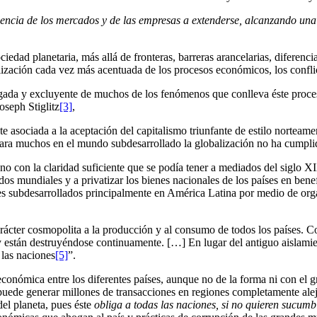
encia de los mercados y de las empresas a extenderse, alcanzando una
ad planetaria, más allá de fronteras, barreras arancelarias, diferencias
ización cada vez más acentuada de los procesos económicos, los conflict
esgada y excluyente de muchos de los fenómenos que conlleva éste proc
oseph Stiglitz
[3]
,
te asociada a la aceptación del capitalismo triunfante de estilo norteam
 para muchos en el mundo subdesarrollado la globalización no ha cump
no con la claridad suficiente que se podía tener a mediados del siglo X
os mundiales y a privatizar los bienes nacionales de los países en benef
íses subdesarrollados principalmente en América Latina por medio de 
ácter cosmopolita a la producción y al consumo de todos los países. Con
 y están destruyéndose continuamente. […] En lugar del antiguo aislamie
 las naciones
[5]
”.
conómica entre los diferentes países, aunque no de la forma ni con el g
, puede generar millones de transacciones en regiones completamente ale
del planeta, pues éste
obliga a todas las naciones, si no quieren sucum