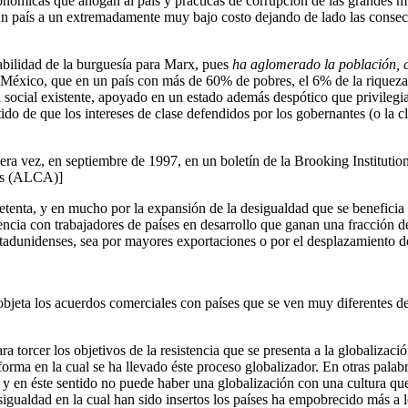
nómicas que ahogan al país y prácticas de corrupción de las grandes mul
 en un país a un extremadamente muy bajo costo dejando de lado las cons
abilidad de la burguesía para Marx, pues
ha aglomerado la población, c
éxico, que en un país con más de 60% de pobres, el 6% de la riqueza e
social existente, apoyado en un estado además despótico que privilegi
ntido de que los intereses de clase defendidos por los gobernantes (o la 
ra vez, en septiembre de 1997, en un boletín de la Brooking Institution
cas (ALCA)]
setenta, y en mucho por la expansión de la desigualdad que se benefici
cia con trabajadores de países en desarrollo que ganan una fracción de 
tadunidenses, sea por mayores exportaciones o por el desplazamiento d
objeta los acuerdos comerciales con países que se ven muy diferentes de
ara torcer los objetivos de la resistencia que se presenta a la globali
 forma en la cual se ha llevado éste proceso globalizador. En otras palab
 y en éste sentido no puede haber una globalización con una cultura qu
igualdad en la cual han sido insertos los países ha empobrecido más a lo