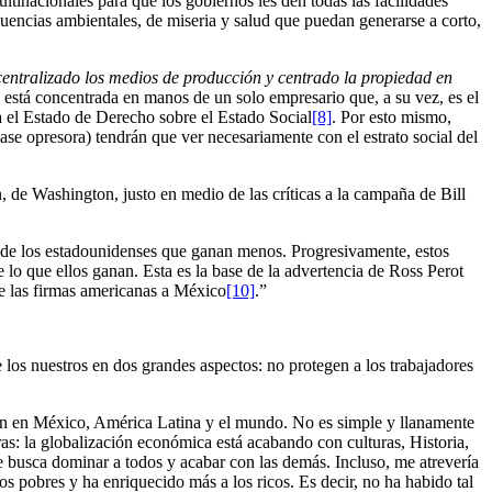
tinacionales para que los gobiernos les den todas las facilidades
ecuencias ambientales, de miseria y salud que puedan generarse a corto,
entralizado los medios de producción y centrado la propiedad en
stá concentrada en manos de un solo empresario que, a su vez, es el
a el Estado de Derecho sobre el Estado Social
[8]
. Por esto mismo,
clase opresora) tendrán que ver necesariamente con el estrato social del
, de Washington, justo en medio de las críticas a la campaña de Bill
a de los estadounidenses que ganan menos. Progresivamente, estos
lo que ellos ganan. Esta es la base de la advertencia de Ross Perot
e las firmas americanas a México
[10]
.”
 los nuestros en dos grandes aspectos: no protegen a los trabajadores
zación en México, América Latina y el mundo. No es simple y llanamente
ras: la globalización económica está acabando con culturas, Historia,
e busca dominar a todos y acabar con las demás. Incluso, me atrevería
s pobres y ha enriquecido más a los ricos. Es decir, no ha habido tal