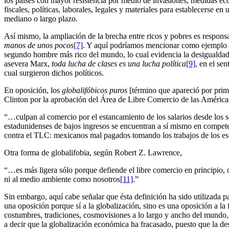
los países con mayor resistencia por medio de invasiones, medidas eco
fiscales, políticas, laborales, legales y materiales para establecerse
mediano o largo plazo.
Así mismo, la ampliación de la brecha entre ricos y pobres es respons
manos de unos pocos
[7]
. Y aquí podríamos mencionar como ejemplo M
segundo hombre más rico del mundo, lo cual evidencia la desigualdad 
asevera Marx,
toda lucha de clases es una lucha política
[9]
, en el se
cual surgieron dichos políticos.
En oposición, los
globalifóbicos puros
[término que apareció por prime
Clinton por la aprobación del Área de Libre Comercio de las Améri
“…culpan al comercio por el estancamiento de los salarios desde los 
estadunidenses de bajos ingresos se encuentran a sí mismo en competen
contra el TLC: mexicanos mal pagados tomando los trabajos de los es
Otra forma de globalifobia, según Robert Z. Lawrence,
“…es más ligera sólo porque defiende el libre comercio en principio, 
ni al medio ambiente como nosotros
[11]
.”
Sin embargo, aquí cabe señalar que ésta definición ha sido utilizada p
una oposición porque sí a la globalización, sino es una oposición a la
costumbres, tradiciones, cosmovisiones a lo largo y ancho del mundo,
a decir que la globalización económica ha fracasado, puesto que la des