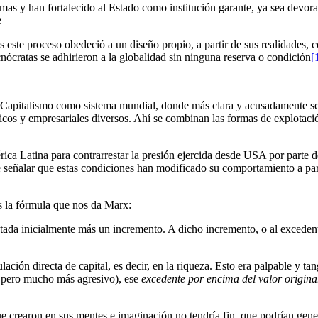
emas y han fortalecido al Estado como institución garante, ya sea devo
e
íses este proceso obedeció a un diseño propio, a partir de sus realidad
ecnócratas se adhirieron a la globalidad sin ninguna reserva o condición
[
l Capitalismo como sistema mundial, donde más clara y acusadamente se 
icos y empresariales diversos. Ahí se combinan las formas de explotación
ica Latina para contrarrestar la presión ejercida desde USA por parte d
señalar que estas condiciones han modificado su comportamiento a part
es la fórmula que nos da Marx:
da inicialmente más un incremento. A dicho incremento, o al excedent
ación directa de capital, es decir, en la riqueza. Esto era palpable y t
, pero mucho más agresivo), ese
excedente por encima del valor origina
 crearon en sus mentes e imaginación no tendría fin, que podrían genera