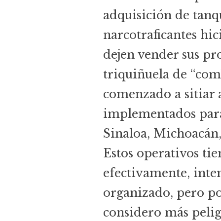
adquisición de tanq
narcotraficantes hi
dejen vender sus pro
triquiñuela de “com
comenzado a sitiar a
implementados para 
Sinaloa, Michoacán,
Estos operativos ti
efectivamente, inte
organizado, pero por
considero más peligr