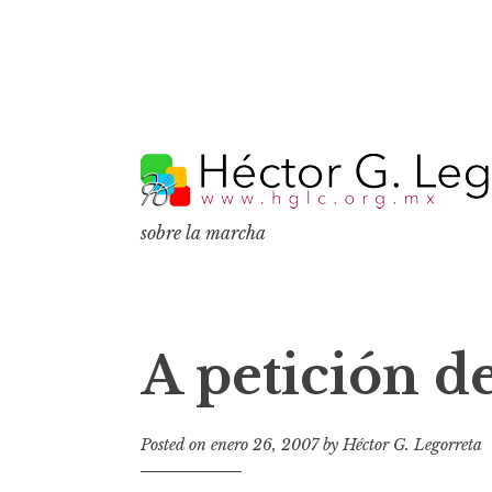
S
k
i
p
sobre la marcha
t
o
c
o
A petición d
n
t
e
Posted on
enero 26, 2007
by
Héctor G. Legorreta
n