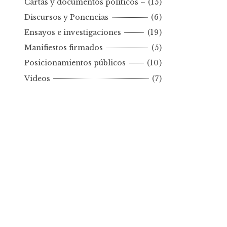
Cartas y documentos políticos
(15)
o
Discursos y Ponencias
(6)
r
Ensayos e investigaciones
(19)
f
e
Manifiestos firmados
(5)
c
Posicionamientos públicos
(10)
h
Videos
(7)
a