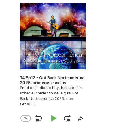
Player
T4 Ep12 • Got Back Norteamérica
2025: primeras escalas
En el episodio de hoy, hablaremos
sober el comienzo de la gira Got
Back Norteamérica 2025, que
tiene
[...]
1
x
Skip
Play
Jump
Change
Share
Playback
This