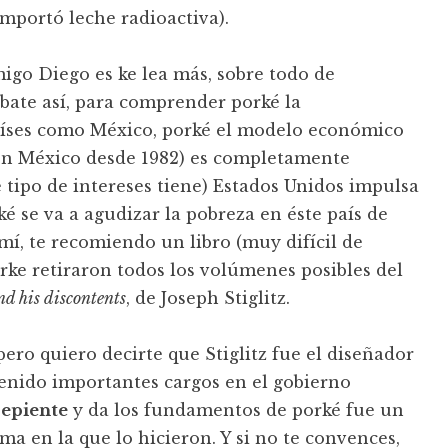
importó leche radioactiva).
go Diego es ke lea más, sobre todo de
bate así, para comprender porké la
países como México, porké el modelo económico
 en México desde 1982) es completamente
é tipo de intereses tiene) Estados Unidos impulsa
é se va a agudizar la pobreza en éste país de
í, te recomiendo un libro (muy difícil de
rke retiraron todos los volúmenes posibles del
d his discontents
, de Joseph Stiglitz.
ero quiero decirte que Stiglitz fue el diseñador
tenido importantes cargos en el gobierno
repiente
y da los fundamentos de porké fue un
rma en la que lo hicieron. Y si no te convences,