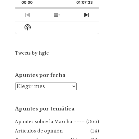
Backward
Pause
Forward
00:00
Rate
01:07:33
Episode
Previous
Show
Next
Episode
Episodes
Episode
Show
List
Podcast
Information
Tweets by hglc
Apuntes por fecha
A
p
u
Apuntes por temática
n
t
Apuntes sobre la Marcha
(366)
e
s
Artículos de opinión
(14)
p