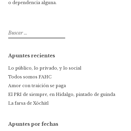
o dependencia alguna.
B
u
s
c
Apuntes recientes
a
r
Lo público, lo privado, y lo social
:
Todos somos FAHC
Amor con traición se paga
El PRI de siempre, en Hidalgo, pintado de guinda
La farsa de Xóchitl
Apuntes por fechas