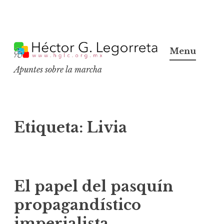
S
k
Menu
i
Apuntes sobre la marcha
p
t
o
c
Etiqueta:
Livia
o
n
t
e
El papel del pasquín
n
propagandístico
t
imperialista