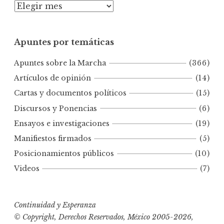
A
p
u
Apuntes por temáticas
n
t
Apuntes sobre la Marcha
(366)
e
s
Artículos de opinión
(14)
p
Cartas y documentos políticos
(15)
o
Discursos y Ponencias
(6)
r
Ensayos e investigaciones
(19)
f
e
Manifiestos firmados
(5)
c
Posicionamientos públicos
(10)
h
Videos
(7)
a
s
Continuidad y Esperanza
© Copyright, Derechos Reservados, México 2005-2026,