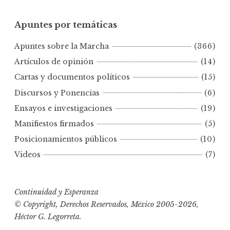
p
u
Apuntes por temáticas
n
t
Apuntes sobre la Marcha
(366)
e
s
Artículos de opinión
(14)
p
Cartas y documentos políticos
(15)
o
Discursos y Ponencias
(6)
r
Ensayos e investigaciones
(19)
f
e
Manifiestos firmados
(5)
c
Posicionamientos públicos
(10)
h
Videos
(7)
a
s
Continuidad y Esperanza
© Copyright, Derechos Reservados, México 2005-2026,
Héctor G. Legorreta.