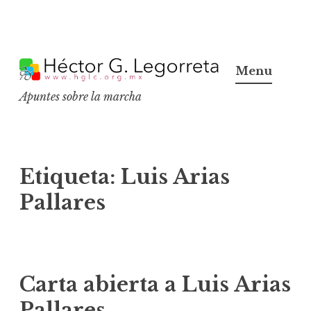
S
k
Menu
i
Apuntes sobre la marcha
p
t
o
c
Etiqueta:
Luis Arias
o
Pallares
n
t
e
n
Carta abierta a Luis Arias
t
Pallares