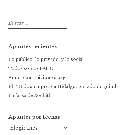
B
u
s
c
Apuntes recientes
a
r
Lo público, lo privado, y lo social
:
Todos somos FAHC
Amor con traición se paga
El PRI de siempre, en Hidalgo, pintado de guinda
La farsa de Xóchitl
Apuntes por fechas
A