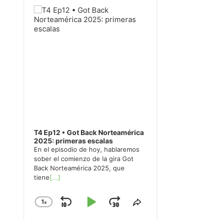
Player
T4 Ep12 • Got Back Norteamérica
2025: primeras escalas
En el episodio de hoy, hablaremos
sober el comienzo de la gira Got
Back Norteamérica 2025, que
tiene
[...]
1
x
Skip
Play
Jump
Change
Share
Playback
This