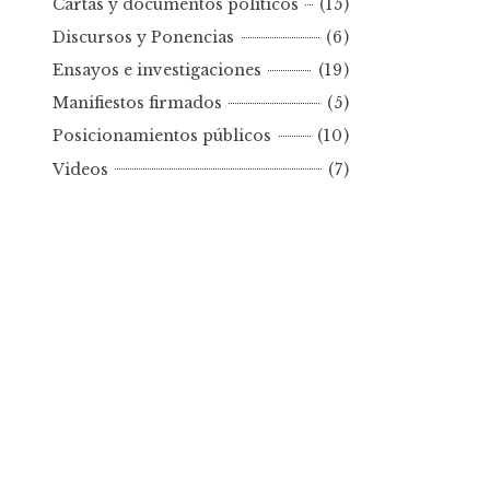
Cartas y documentos políticos
(15)
o
Discursos y Ponencias
(6)
r
Ensayos e investigaciones
(19)
f
e
Manifiestos firmados
(5)
c
Posicionamientos públicos
(10)
h
Videos
(7)
a