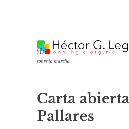
S
k
i
p
sobre la marcha
t
o
c
o
Carta abierta
n
t
Pallares
e
n