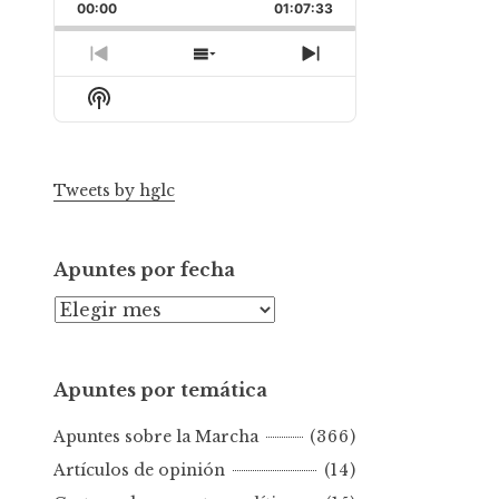
Backward
Pause
Forward
00:00
Rate
01:07:33
Episode
Previous
Show
Next
Episode
Episodes
Episode
Show
List
Podcast
Information
Tweets by hglc
Apuntes por fecha
A
p
u
Apuntes por temática
n
t
Apuntes sobre la Marcha
(366)
e
s
Artículos de opinión
(14)
p