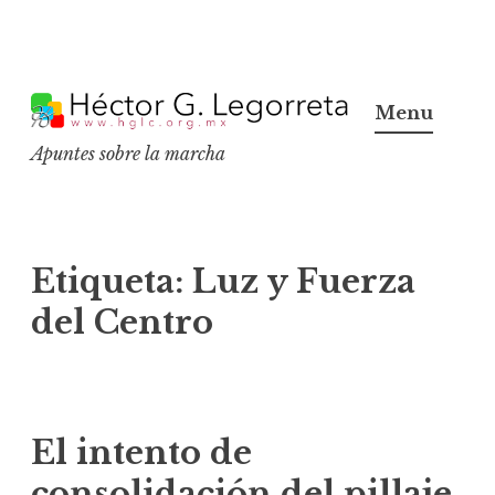
S
k
Menu
i
Apuntes sobre la marcha
p
t
o
c
Etiqueta:
Luz y Fuerza
o
del Centro
n
t
e
n
El intento de
t
consolidación del pillaje