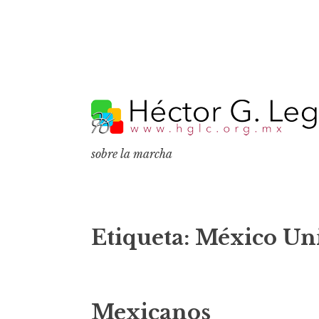
S
k
i
p
sobre la marcha
t
o
c
o
Etiqueta:
México Uni
n
t
e
Mexicanos
n