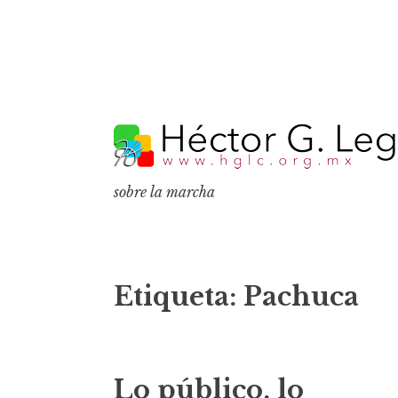
S
k
i
p
sobre la marcha
t
o
c
o
Etiqueta:
Pachuca
n
t
e
Lo público, lo
n