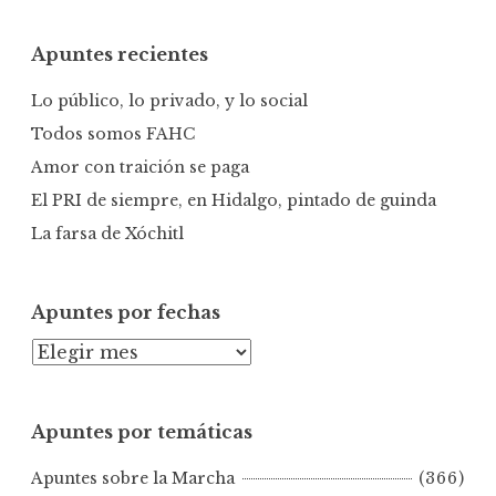
s
c
Apuntes recientes
a
r
Lo público, lo privado, y lo social
:
Todos somos FAHC
Amor con traición se paga
El PRI de siempre, en Hidalgo, pintado de guinda
La farsa de Xóchitl
Apuntes por fechas
A
p
u
Apuntes por temáticas
n
t
Apuntes sobre la Marcha
(366)
e