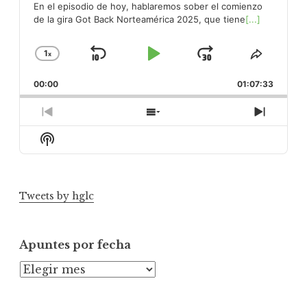
En el episodio de hoy, hablaremos sober el comienzo
de la gira Got Back Norteamérica 2025, que tiene
[...]
1
x
Skip
Play
Jump
Change
Share
Playback
This
Backward
Pause
Forward
00:00
Rate
01:07:33
Episod
Previous
Show
Next
Episode
Episodes
Episod
Show
List
Podcast
Information
Tweets by hglc
Apuntes por fecha
A
p
u