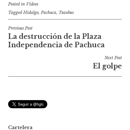
Posted in
Videos
Tagged
Hidalgo
,
Pachuca
,
Tuzobus
N
Previous Post
La destrucción de la Plaza
a
Independencia de Pachuca
v
e
Next Post
g
El golpe
a
c
i
ó
n
d
e
Cartelera