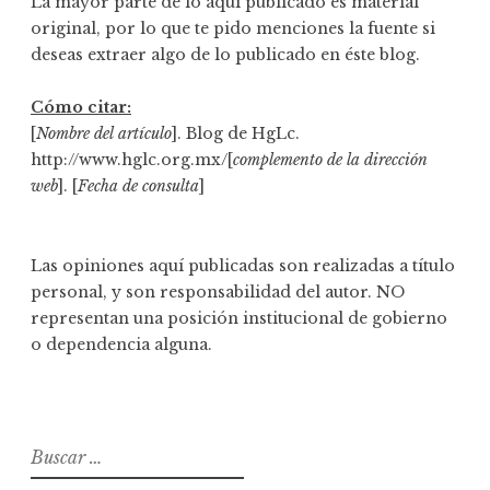
La mayor parte de lo aquí publicado es material
original, por lo que te pido menciones la fuente si
deseas extraer algo de lo publicado en éste blog.
Cómo citar:
[
Nombre del artículo
]. Blog de HgLc.
http://www.hglc.org.mx/[
complemento de la dirección
web
]. [
Fecha de consulta
]
Las opiniones aquí publicadas son realizadas a título
personal, y son responsabilidad del autor. NO
representan una posición institucional de gobierno
o dependencia alguna.
B
u