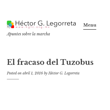
S
k
Menu
i
Apuntes sobre la marcha
p
t
o
c
El fracaso del Tuzobus
o
n
Posted on
abril 1, 2016
by
Héctor G. Legorreta
t
e
n
t