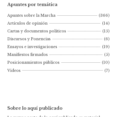
Apuntes por temática
n
t
Apuntes sobre la Marcha
(366)
e
s
Artículos de opinión
(14)
p
Cartas y documentos políticos
(15)
o
Discursos y Ponencias
(6)
r
Ensayos e investigaciones
(19)
f
e
Manifiestos firmados
(5)
c
Posicionamientos públicos
(10)
h
Videos
(7)
a
Sobre lo aquí publicado