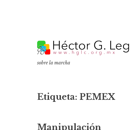
S
k
i
p
sobre la marcha
t
o
c
o
Etiqueta:
PEMEX
n
t
e
Manipulación
n