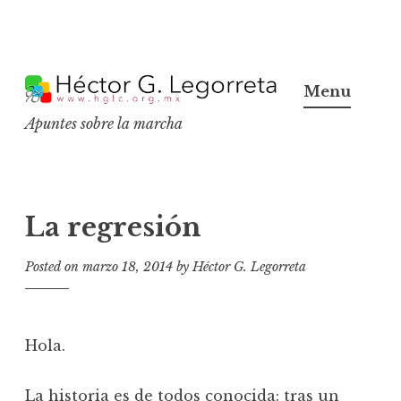
S
k
Menu
i
Apuntes sobre la marcha
p
t
o
c
La regresión
o
n
Posted on
marzo 18, 2014
by
Héctor G. Legorreta
t
e
n
Hola.
t
La historia es de todos conocida: tras un