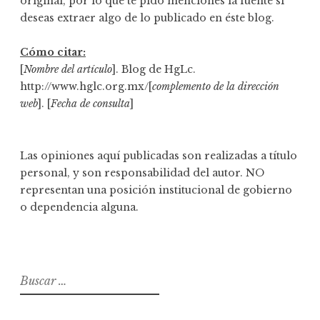
original, por lo que te pido menciones la fuente si
deseas extraer algo de lo publicado en éste blog.
Cómo citar:
[
Nombre del artículo
]. Blog de HgLc.
http://www.hglc.org.mx/[
complemento de la dirección
web
]. [
Fecha de consulta
]
Las opiniones aquí publicadas son realizadas a título
personal, y son responsabilidad del autor. NO
representan una posición institucional de gobierno
o dependencia alguna.
B
u
s