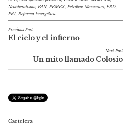
Neoliberalismo
,
PAN
,
PEMEX
,
Petróleos Mexicanos
,
PRD
,
PRI
,
Reforma Energética
N
Previous Post
El cielo y el infierno
a
v
Next Post
e
Un mito llamado Colosio
g
a
c
i
ó
n
d
Cartelera
e