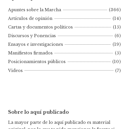
t
Apuntes sobre la Marcha
(366)
e
s
Artículos de opinión
(14)
p
Cartas y documentos políticos
(15)
o
Discursos y Ponencias
(6)
r
Ensayos e investigaciones
(19)
f
e
Manifiestos firmados
(5)
c
Posicionamientos públicos
(10)
h
Videos
(7)
a
Sobre lo aquí publicado
La mayor parte de lo aquí publicado es material