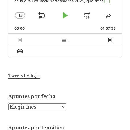
de la gira Got Back Norteamérica 2025, que tiene
[...]
1
x
Skip
Play
Jump
Change
Share
Playback
This
Backward
Pause
Forward
00:00
Rate
01:07:33
Episod
Previous
Show
Next
Episode
Episodes
Episod
Show
List
Podcast
Information
Tweets by hglc
Apuntes por fecha
A
p
u
Apuntes por temática
n