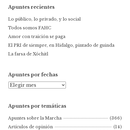
c
Apuntes recientes
a
r
Lo público, lo privado, y lo social
:
Todos somos FAHC
Amor con traición se paga
El PRI de siempre, en Hidalgo, pintado de guinda
La farsa de Xóchitl
Apuntes por fechas
A
p
u
Apuntes por temáticas
n
t
Apuntes sobre la Marcha
(366)
e
s
Artículos de opinión
(14)