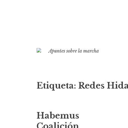
S
k
Apuntes sobre la marcha
i
p
t
o
Etiqueta:
Redes Hida
c
o
n
t
Habemus
e
n
Coalición…