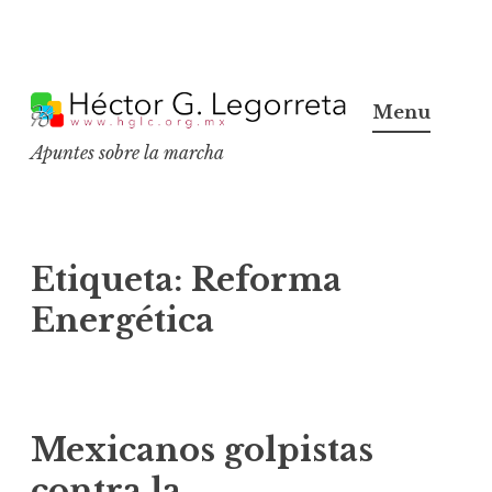
S
k
Menu
i
Apuntes sobre la marcha
p
t
o
c
Etiqueta:
Reforma
o
Energética
n
t
e
n
Mexicanos golpistas
t
contra la