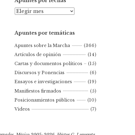
Apuntes por fechas
A
p
u
Apuntes por temáticas
n
t
Apuntes sobre la Marcha
(366)
e
s
Artículos de opinión
(14)
p
Cartas y documentos políticos
(15)
o
Discursos y Ponencias
(6)
r
Ensayos e investigaciones
(19)
f
e
Manifiestos firmados
(5)
c
Posicionamientos públicos
(10)
h
Videos
(7)
a
s
ervados, México 2005-2026, Héctor G. Legorreta.