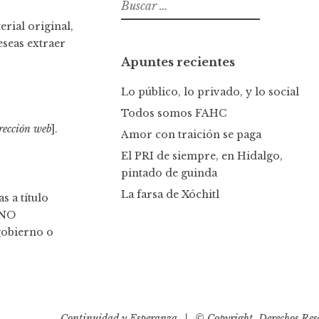
B
u
rial original,
s
eseas extraer
c
Apuntes recientes
a
r
Lo público, lo privado, y lo social
:
Todos somos FAHC
rección web
].
Amor con traición se paga
El PRI de siempre, en Hidalgo,
pintado de guinda
La farsa de Xóchitl
s a título
 NO
gobierno o
Continuidad y Esperanza
|
© Copyright, Derechos Res