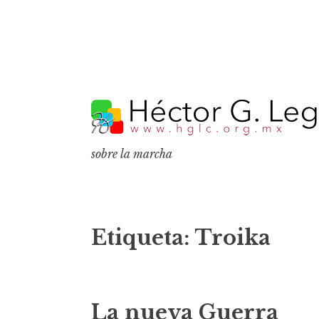
S
k
i
p
sobre la marcha
t
o
c
o
Etiqueta:
Troika
n
t
e
La nueva Guerra
n