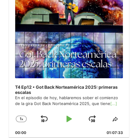
T4 Ep12 • Got Back Norteamérica 2025: primeras
escalas
En el episodio de hoy, hablaremos sober el comienzo
de la gira Got Back Norteamérica 2025, que tiene
[...]
1
x
Skip
Play
Jump
Change
Share
Playback
This
Backward
Pause
Forward
00:00
Rate
01:07:33
Episod