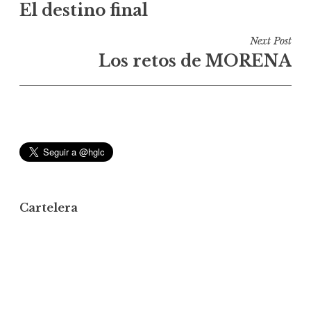
El destino final
a
v
Next Post
e
Los retos de MORENA
g
a
c
i
ó
n
d
Cartelera
e
e
n
t
r