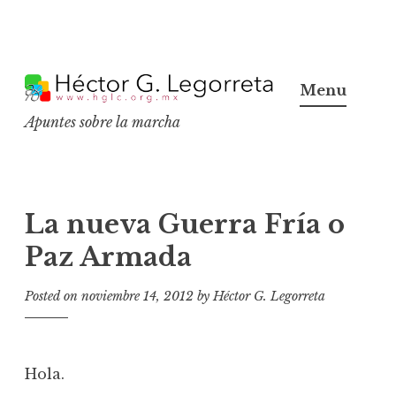
S
k
Menu
i
Apuntes sobre la marcha
p
t
o
c
La nueva Guerra Fría o
o
Paz Armada
n
t
Posted on
noviembre 14, 2012
by
Héctor G. Legorreta
e
n
t
Hola.