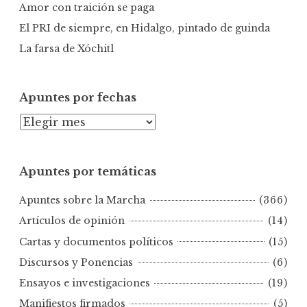
Amor con traición se paga
El PRI de siempre, en Hidalgo, pintado de guinda
La farsa de Xóchitl
Apuntes por fechas
A
p
u
Apuntes por temáticas
n
t
Apuntes sobre la Marcha
(366)
e
s
Artículos de opinión
(14)
p
Cartas y documentos políticos
(15)
o
Discursos y Ponencias
(6)
r
Ensayos e investigaciones
(19)
f
e
Manifiestos firmados
(5)