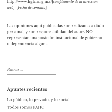
http://www.hglc.org.mx/[
complemento de la dirección
web
]. [
Fecha de consulta
]
Las opiniones aquí publicadas son realizadas a título
personal, y son responsabilidad del autor. NO
representan una posición institucional de gobierno
o dependencia alguna.
B
u
s
c
Apuntes recientes
a
r
Lo público, lo privado, y lo social
:
Todos somos FAHC