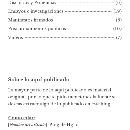
Discursos y Ponencias
(6)
r
Ensayos e investigaciones
(19)
f
e
Manifiestos firmados
(5)
c
Posicionamientos públicos
(10)
h
Videos
(7)
a
Sobre lo aquí publicado
La mayor parte de lo aquí publicado es material
original, por lo que te pido menciones la fuente si
deseas extraer algo de lo publicado en éste blog.
Cómo citar:
[
Nombre del artículo
]. Blog de HgLc.