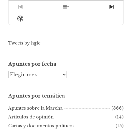
Previous
Show
Next
Episode
Episodes
Episod
Show
List
Podcast
Information
Tweets by hglc
Apuntes por fecha
A
p
u
Apuntes por temática
n
t
Apuntes sobre la Marcha
(366)
e
s
Artículos de opinión
(14)
p
Cartas y documentos políticos
(15)
o