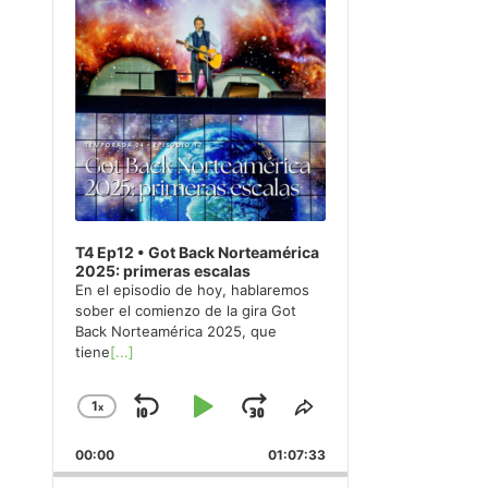
T4 Ep12 • Got Back Norteamérica
2025: primeras escalas
En el episodio de hoy, hablaremos
sober el comienzo de la gira Got
Back Norteamérica 2025, que
tiene
[...]
1
x
Skip
Play
Jump
Change
Share
Playback
This
Backward
Pause
Forward
00:00
Rate
01:07:33
Episode