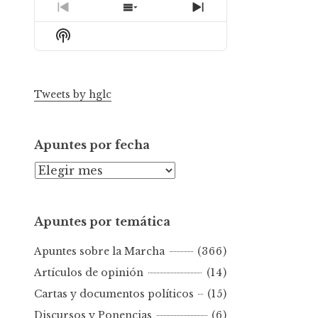
Previous
Show
Next
Episode
Episodes
Episode
Show
List
Podcast
Information
Tweets by hglc
Apuntes por fecha
A
p
u
Apuntes por temática
n
t
Apuntes sobre la Marcha
(366)
e
s
Artículos de opinión
(14)
p
Cartas y documentos políticos
(15)
o
Discursos y Ponencias
(6)