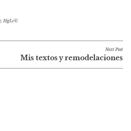
g
,
HgLc©
Next Post
Mis textos y remodelaciones