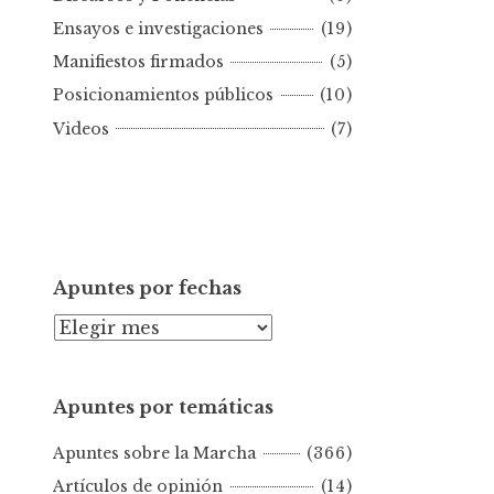
r
Ensayos e investigaciones
(19)
f
e
Manifiestos firmados
(5)
c
Posicionamientos públicos
(10)
h
Videos
(7)
a
Apuntes por fechas
A
p
u
Apuntes por temáticas
n
t
Apuntes sobre la Marcha
(366)
e
s
Artículos de opinión
(14)