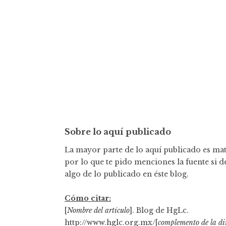
ó
n
d
e
e
n
t
Sobre lo aquí publicado
r
La mayor parte de lo aquí publicado es mate
a
por lo que te pido menciones la fuente si d
algo de lo publicado en éste blog.
d
a
Cómo citar:
[
Nombre del artículo
]. Blog de HgLc.
s
http://www.hglc.org.mx/[
complemento de la di