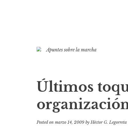
S
k
Apuntes sobre la marcha
i
p
t
o
Últimos toqu
c
o
organización
n
t
e
Posted on
marzo 14, 2009
by
Héctor G. Legorreta
n