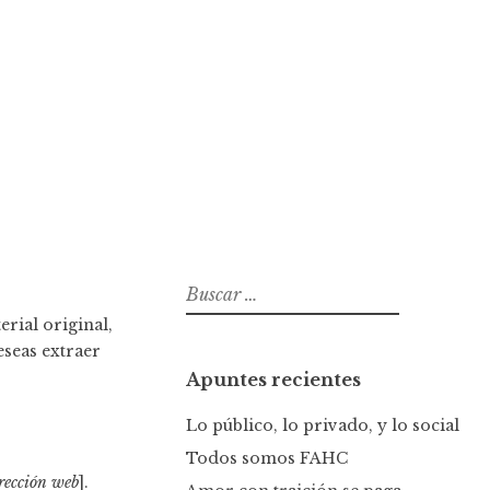
B
u
rial original,
s
eseas extraer
c
Apuntes recientes
a
r
Lo público, lo privado, y lo social
:
Todos somos FAHC
rección web
].