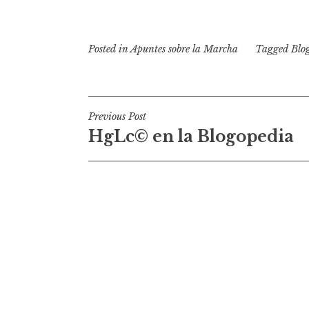
Posted in
Apuntes sobre la Marcha
Tagged
Blo
N
Previous Post
HgLc© en la Blogopedia
a
v
e
g
a
c
i