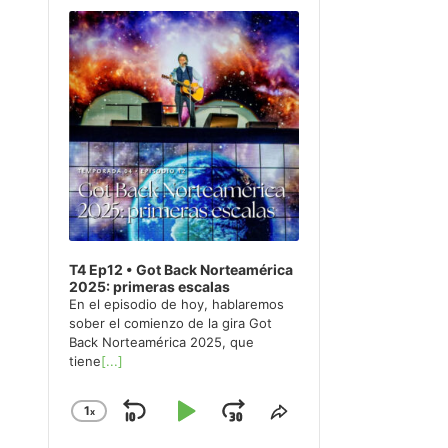
Player
T4 Ep12 • Got Back Norteamérica
2025: primeras escalas
En el episodio de hoy, hablaremos
sober el comienzo de la gira Got
Back Norteamérica 2025, que
tiene
[...]
1
x
Skip
Play
Jump
Change
Share
Playback
This