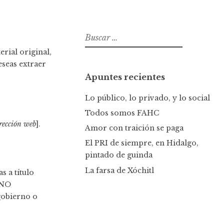
B
u
rial original,
s
eseas extraer
c
Apuntes recientes
a
r
Lo público, lo privado, y lo social
:
Todos somos FAHC
rección web
].
Amor con traición se paga
El PRI de siempre, en Hidalgo,
pintado de guinda
La farsa de Xóchitl
s a título
 NO
gobierno o