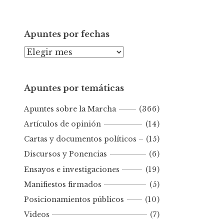
Apuntes por fechas
A
p
u
Apuntes por temáticas
n
t
Apuntes sobre la Marcha
(366)
e
s
Artículos de opinión
(14)
p
Cartas y documentos políticos
(15)
o
Discursos y Ponencias
(6)
r
Ensayos e investigaciones
(19)
f
e
Manifiestos firmados
(5)
c
Posicionamientos públicos
(10)
h
Videos
(7)
a