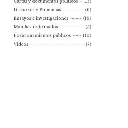
Cartas y documentos políticos
(15)
o
Discursos y Ponencias
(6)
r
Ensayos e investigaciones
(19)
f
e
Manifiestos firmados
(5)
c
Posicionamientos públicos
(10)
h
Videos
(7)
a