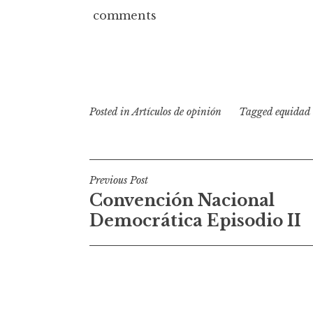
comments
Posted in
Artículos de opinión
Tagged
equidad 
N
Previous Post
Convención Nacional
a
Democrática Episodio II
v
e
g