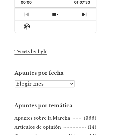
Backward
Pause
Forward
00:00
Rate
01:07:33
Episode
Previous
Show
Next
Episode
Episodes
Episode
Show
List
Podcast
Information
Tweets by hglc
Apuntes por fecha
A
p
u
Apuntes por temática
n
t
Apuntes sobre la Marcha
(366)
e
s
Artículos de opinión
(14)
p