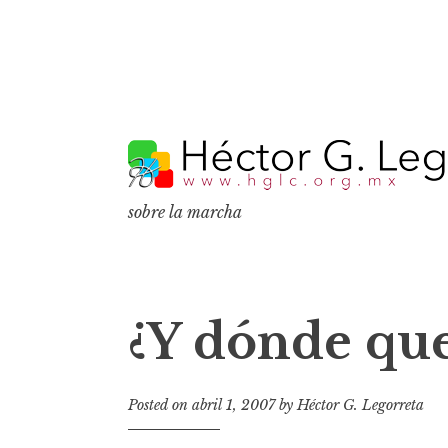
S
k
i
p
sobre la marcha
t
o
c
o
¿Y dónde que
n
t
e
Posted on
abril 1, 2007
by
Héctor G. Legorreta
n