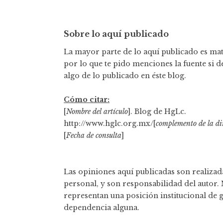
a
c
Sobre lo aquí publicado
i
La mayor parte de lo aquí publicado es mate
ó
por lo que te pido menciones la fuente si d
n
algo de lo publicado en éste blog.
d
Cómo citar:
e
[
Nombre del artículo
]. Blog de HgLc.
http://www.hglc.org.mx/[
complemento de la di
e
[
Fecha de consulta
]
n
t
Las opiniones aquí publicadas son realizada
r
personal, y son responsabilidad del autor.
representan una posición institucional de 
a
dependencia alguna.
d