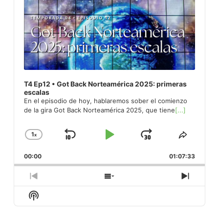
T4 Ep12 • Got Back Norteamérica 2025: primeras
escalas
En el episodio de hoy, hablaremos sober el comienzo
de la gira Got Back Norteamérica 2025, que tiene
[...]
1
x
Skip
Play
Jump
Change
Share
Playback
This
Backward
Pause
Forward
00:00
Rate
01:07:33
Episod
Previous
Show
Next
Episode
Episodes
Episod
Show
List
Podcast
Information