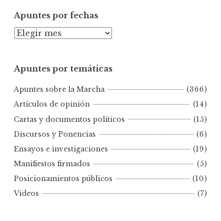
Apuntes por fechas
A
p
u
Apuntes por temáticas
n
t
Apuntes sobre la Marcha
(366)
e
s
Artículos de opinión
(14)
p
Cartas y documentos políticos
(15)
o
Discursos y Ponencias
(6)
r
Ensayos e investigaciones
(19)
f
e
Manifiestos firmados
(5)
c
Posicionamientos públicos
(10)
h
Videos
(7)
a
s