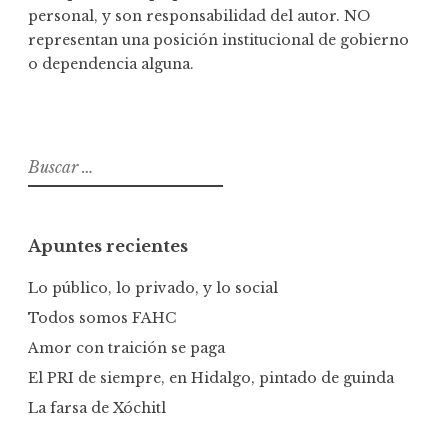
personal, y son responsabilidad del autor. NO
representan una posición institucional de gobierno
o dependencia alguna.
B
u
s
c
Apuntes recientes
a
r
Lo público, lo privado, y lo social
:
Todos somos FAHC
Amor con traición se paga
El PRI de siempre, en Hidalgo, pintado de guinda
La farsa de Xóchitl