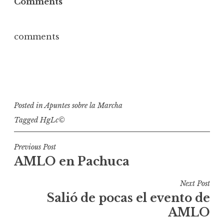
Comments
comments
Posted in
Apuntes sobre la Marcha
Tagged
HgLc©
N
Previous Post
AMLO en Pachuca
a
v
Next Post
e
Salió de pocas el evento de
g
AMLO
a