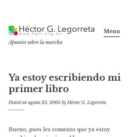
S
k
Menu
i
Apuntes sobre la marcha
p
t
o
c
Ya estoy escribiendo mi
o
primer libro
n
t
Posted on
agosto 25, 2005
by
Héctor G. Legorreta
e
n
t
Bueno, pues les comento que ya estoy