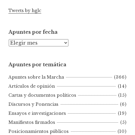
Tweets by hglc
Apuntes por fecha
A
p
u
Apuntes por temática
n
t
Apuntes sobre la Marcha
(366)
e
s
Artículos de opinión
(14)
p
Cartas y documentos políticos
(15)
o
Discursos y Ponencias
(6)
r
Ensayos e investigaciones
(19)
f
e
Manifiestos firmados
(5)
c
Posicionamientos públicos
(10)