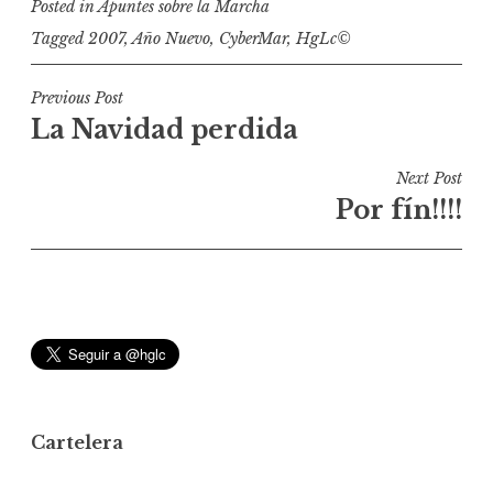
Posted in
Apuntes sobre la Marcha
Tagged
2007
,
Año Nuevo
,
CyberMar
,
HgLc©
N
Previous Post
La Navidad perdida
a
v
Next Post
e
Por fín!!!!
g
a
c
i
ó
n
d
Cartelera
e
e