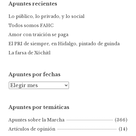
Apuntes recientes
a
r
Lo público, lo privado, y lo social
:
Todos somos FAHC
Amor con traición se paga
El PRI de siempre, en Hidalgo, pintado de guinda
La farsa de Xóchitl
Apuntes por fechas
A
p
u
Apuntes por temáticas
n
t
Apuntes sobre la Marcha
(366)
e
s
Artículos de opinión
(14)