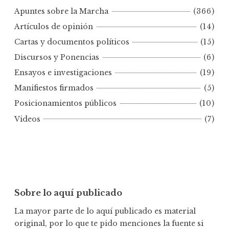
t
Apuntes sobre la Marcha
(366)
e
s
Artículos de opinión
(14)
p
Cartas y documentos políticos
(15)
o
Discursos y Ponencias
(6)
r
Ensayos e investigaciones
(19)
f
e
Manifiestos firmados
(5)
c
Posicionamientos públicos
(10)
h
Videos
(7)
a
Sobre lo aquí publicado
La mayor parte de lo aquí publicado es material
original, por lo que te pido menciones la fuente si