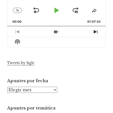
1
x
Skip
Play
Jump
Change
Share
Playback
This
Backward
Pause
Forward
00:00
Rate
01:07:33
Episod
Previous
Show
Next
Episode
Episodes
Episod
Show
List
Podcast
Information
Tweets by hglc
Apuntes por fecha
A
p
u
Apuntes por temática
n