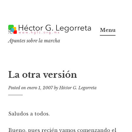
S
k
Menu
i
Apuntes sobre la marcha
p
t
o
c
La otra versión
o
n
Posted on
enero 1, 2007
by
Héctor G. Legorreta
t
e
n
Saludos a todos.
t
Bueno, pues recién vamos comenzando el