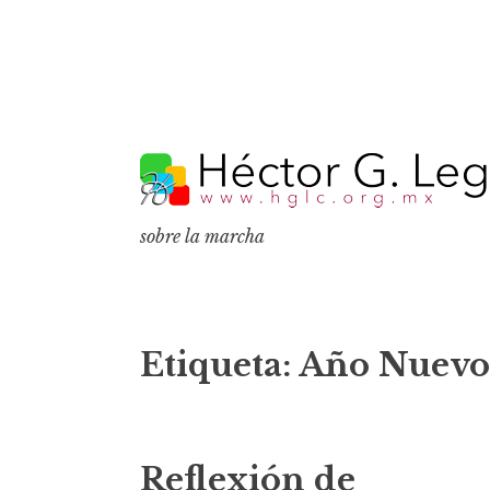
S
k
i
p
sobre la marcha
t
o
c
o
Etiqueta:
Año Nuevo
n
t
e
Reflexión de
n