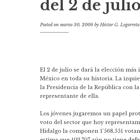
del 2 de juli
t
Posted on
marzo 30, 2006
by
Héctor G. Legorreta
El 2 de julio se dará la elección má
México en toda su historia. La izqui
la Presidencia de la República con 
representante de ella.
Los jóvenes jugaremos un papel prota
voto del sector que hoy representamo
Hidalgo la componen 1’568,551 votante
estima que 102,707 aún no tiene defi