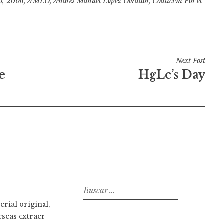
o
,
2006
,
AMLO
,
Andrés Manuel López Obrador
,
Coalición Por el
Next Post
e
HgLc’s Day
B
u
rial original,
s
eseas extraer