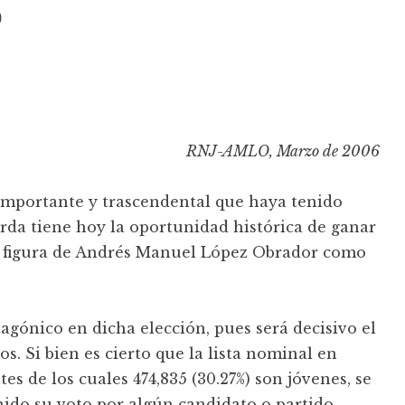
o
RNJ-AMLO, Marzo de 2006
s importante y trascendental que haya tenido
erda tiene hoy la oportunidad histórica de ganar
la figura de Andrés Manuel López Obrador como
gónico en dicha elección, pues será decisivo el
s. Si bien es cierto que la lista nominal en
s de los cuales 474,835 (30.27%) son jóvenes, se
nido su voto por algún candidato o partido,