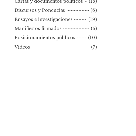
Cartas y documentos políticos
(15)
o
Discursos y Ponencias
(6)
r
Ensayos e investigaciones
(19)
f
e
Manifiestos firmados
(5)
c
Posicionamientos públicos
(10)
h
Videos
(7)
a