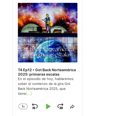
Player
T4 Ep12 • Got Back Norteamérica
2025: primeras escalas
En el episodio de hoy, hablaremos
sober el comienzo de la gira Got
Back Norteamérica 2025, que
tiene
[...]
1
x
Skip
Play
Jump
Change
Share
Playback
This