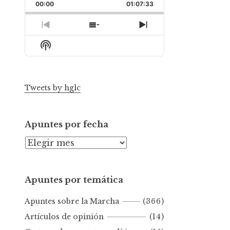
Backward
Pause
Forward
00:00
Rate
01:07:33
Episode
Previous
Show
Next
Episode
Episodes
Episode
Show
List
Podcast
Information
Tweets by hglc
Apuntes por fecha
A
p
u
Apuntes por temática
n
t
Apuntes sobre la Marcha
(366)
e
s
Artículos de opinión
(14)
p