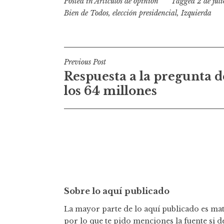
Posted in
Artículos de opinión
Tagged
2 de juli
Bien de Todos
,
elección presidencial
,
Izquierda
N
Previous Post
Respuesta a la pregunta d
a
los 64 millones
v
e
g
a
c
Sobre lo aquí publicado
i
La mayor parte de lo aquí publicado es mate
ó
por lo que te pido menciones la fuente si d