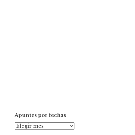
Apuntes por fechas
A
p