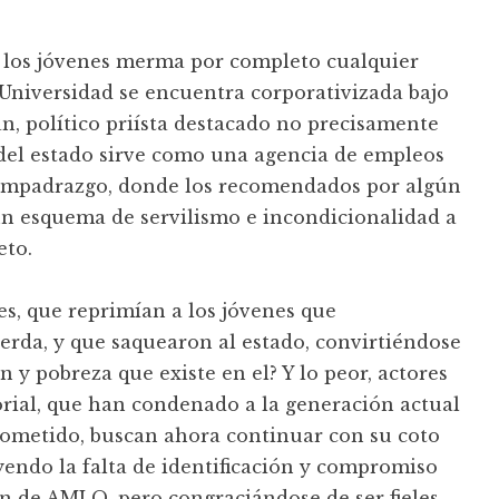
en los jóvenes merma por completo cualquier
a Universidad se encuentra corporativizada bajo
n, político priísta destacado no precisamente
 del estado sirve como una agencia de empleos
 compadrazgo, donde los recomendados por algún
 un esquema de servilismo e incondicionalidad a
eto.
es, que reprimían a los jóvenes que
rda, y que saquearon al estado, convirtiéndose
 y pobreza que existe en el? Y lo peor, actores
orial, que han condenado a la generación actual
 cometido, buscan ahora continuar con su coto
uyendo la falta de identificación y compromiso
ón de AMLO, pero congraciándose de ser fieles