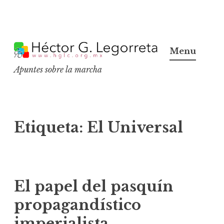
S
k
Menu
i
Apuntes sobre la marcha
p
t
o
c
Etiqueta:
El Universal
o
n
t
e
El papel del pasquín
n
propagandístico
t
imperialista