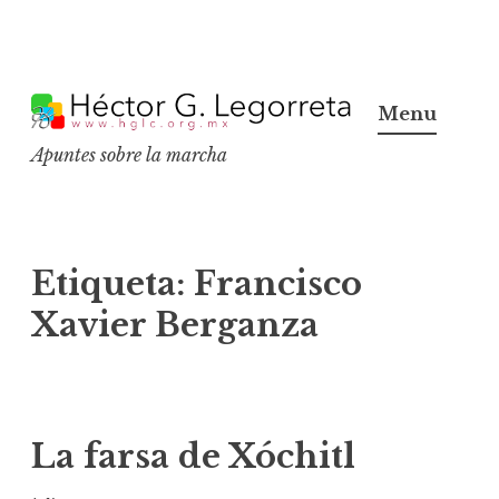
S
k
Menu
i
Apuntes sobre la marcha
p
t
o
c
Etiqueta:
Francisco
o
Xavier Berganza
n
t
e
n
La farsa de Xóchitl
t