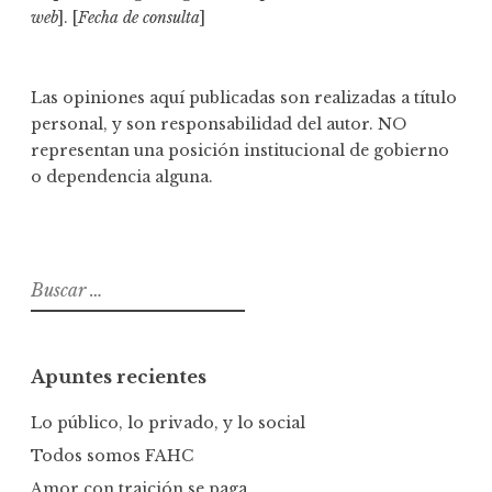
web
]. [
Fecha de consulta
]
Las opiniones aquí publicadas son realizadas a título
personal, y son responsabilidad del autor. NO
representan una posición institucional de gobierno
o dependencia alguna.
B
u
s
c
Apuntes recientes
a
r
Lo público, lo privado, y lo social
:
Todos somos FAHC
Amor con traición se paga