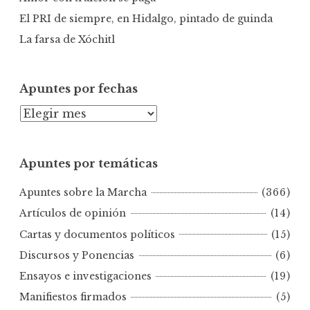
El PRI de siempre, en Hidalgo, pintado de guinda
La farsa de Xóchitl
Apuntes por fechas
A
p
u
Apuntes por temáticas
n
t
Apuntes sobre la Marcha
(366)
e
s
Artículos de opinión
(14)
p
Cartas y documentos políticos
(15)
o
Discursos y Ponencias
(6)
r
Ensayos e investigaciones
(19)
f
e
Manifiestos firmados
(5)