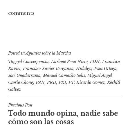
comments
Posted in
Apuntes sobre la Marcha
Tagged
Convergencia
,
Enrique Peña Nieto
,
FDH
,
Francisco
Xavier
,
Francisco Xavier Berganza
,
Hidalgo
,
Jesús Ortega
,
José Guadarrama
,
Manuel Camacho Solís
,
Miguel Ángel
Osorio Chong
,
PAN
,
PRD
,
PRI
,
PT
,
Ricardo Gómez
,
Xóchitl
Gálvez
N
Previous Post
Todo mundo opina, nadie sabe
a
cómo son las cosas
v