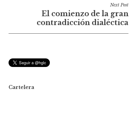
e
Next Post
g
El comienzo de la gran
a
contradicción dialéctica
c
i
ó
n
d
e
e
Cartelera
n
t
r
a
d
a