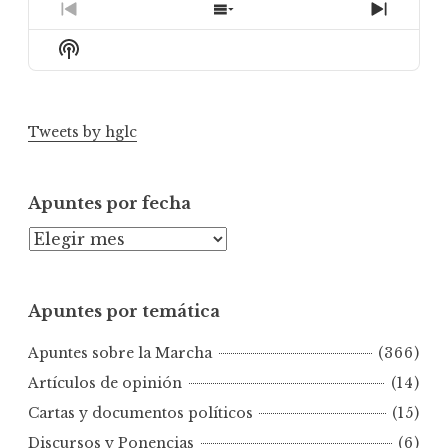
Previous
Show
Next
Episode
Episodes
Episod
Show
List
Podcast
Information
Tweets by hglc
Apuntes por fecha
A
p
u
Apuntes por temática
n
t
Apuntes sobre la Marcha
(366)
e
s
Artículos de opinión
(14)
p
Cartas y documentos políticos
(15)
o
Discursos y Ponencias
(6)