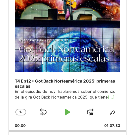
T4 Ep12 • Got Back Norteamérica 2025: primeras
escalas
En el episodio de hoy, hablaremos sober el comienzo
de la gira Got Back Norteamérica 2025, que tiene
[...]
1
x
Skip
Play
Jump
Change
Share
Playback
This
Backward
Pause
Forward
00:00
Rate
01:07:33
Episod