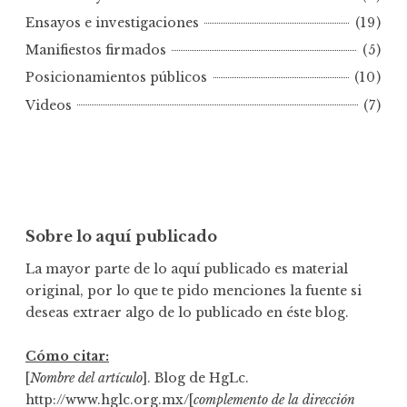
r
Ensayos e investigaciones
(19)
f
e
Manifiestos firmados
(5)
c
Posicionamientos públicos
(10)
h
Videos
(7)
a
Sobre lo aquí publicado
La mayor parte de lo aquí publicado es material
original, por lo que te pido menciones la fuente si
deseas extraer algo de lo publicado en éste blog.
Cómo citar:
[
Nombre del artículo
]. Blog de HgLc.
http://www.hglc.org.mx/[
complemento de la dirección