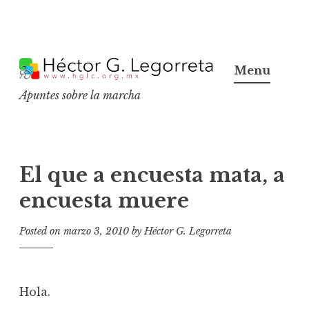
S
k
Menu
i
Apuntes sobre la marcha
p
t
o
c
El que a encuesta mata, a
o
encuesta muere
n
t
Posted on
marzo 3, 2010
by
Héctor G. Legorreta
e
n
t
Hola.