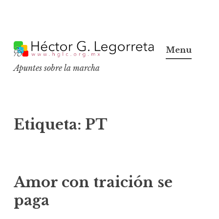
S
k
Menu
i
Apuntes sobre la marcha
p
t
o
c
Etiqueta:
PT
o
n
t
e
Amor con traición se
n
paga
t