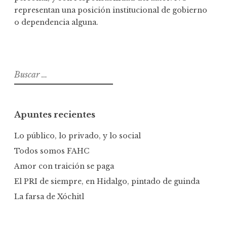
representan una posición institucional de gobierno
o dependencia alguna.
B
u
s
c
Apuntes recientes
a
r
Lo público, lo privado, y lo social
:
Todos somos FAHC
Amor con traición se paga
El PRI de siempre, en Hidalgo, pintado de guinda
La farsa de Xóchitl