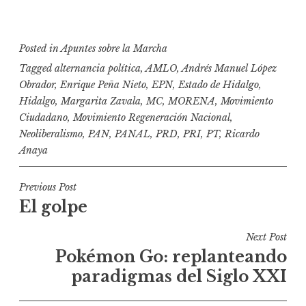
Posted in
Apuntes sobre la Marcha
Tagged
alternancia política
,
AMLO
,
Andrés Manuel López
Obrador
,
Enrique Peña Nieto
,
EPN
,
Estado de Hidalgo
,
Hidalgo
,
Margarita Zavala
,
MC
,
MORENA
,
Movimiento
Ciudadano
,
Movimiento Regeneración Nacional
,
Neoliberalismo
,
PAN
,
PANAL
,
PRD
,
PRI
,
PT
,
Ricardo
Anaya
N
Previous Post
El golpe
a
v
Next Post
e
Pokémon Go: replanteando
g
paradigmas del Siglo XXI
a