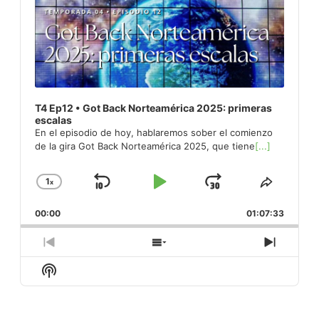
T4 Ep12 • Got Back Norteamérica 2025: primeras
escalas
En el episodio de hoy, hablaremos sober el comienzo
de la gira Got Back Norteamérica 2025, que tiene
[...]
1
x
Skip
Play
Jump
Change
Share
Playback
This
Backward
Pause
Forward
00:00
Rate
01:07:33
Episod
Previous
Show
Next
Episode
Episodes
Episod
Show
List
Podcast
Information