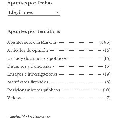
Apuntes por fechas
A
p
u
Apuntes por temáticas
n
t
Apuntes sobre la Marcha
(366)
e
s
Artículos de opinión
(14)
p
Cartas y documentos políticos
(15)
o
Discursos y Ponencias
(6)
r
Ensayos e investigaciones
(19)
f
e
Manifiestos firmados
(5)
c
Posicionamientos públicos
(10)
h
Videos
(7)
a
s
Continuidad y Esperanza