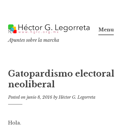
S
k
Menu
i
Apuntes sobre la marcha
p
t
o
c
Gatopardismo electoral
o
neoliberal
n
t
Posted on
junio 8, 2016
by
Héctor G. Legorreta
e
n
t
Hola.