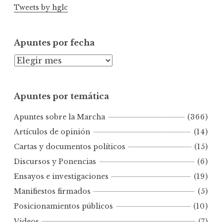
Tweets by hglc
Apuntes por fecha
A
p
u
Apuntes por temática
n
t
Apuntes sobre la Marcha
(366)
e
s
Artículos de opinión
(14)
p
Cartas y documentos políticos
(15)
o
Discursos y Ponencias
(6)
r
Ensayos e investigaciones
(19)
f
e
Manifiestos firmados
(5)
c
Posicionamientos públicos
(10)
h
Videos
(7)