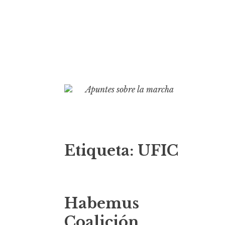
S
k
Apuntes sobre la marcha
i
p
t
o
Etiqueta:
UFIC
c
o
n
t
Habemus
e
n
Coalición…