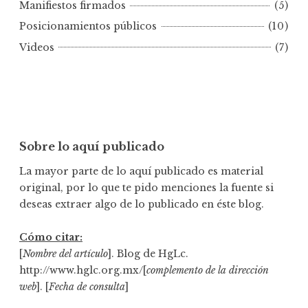
e
Manifiestos firmados
(5)
c
Posicionamientos públicos
(10)
h
Videos
(7)
a
Sobre lo aquí publicado
La mayor parte de lo aquí publicado es material
original, por lo que te pido menciones la fuente si
deseas extraer algo de lo publicado en éste blog.
Cómo citar:
[
Nombre del artículo
]. Blog de HgLc.
http://www.hglc.org.mx/[
complemento de la dirección
web
]. [
Fecha de consulta
]