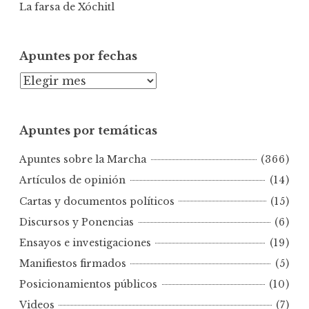
La farsa de Xóchitl
Apuntes por fechas
A
p
u
Apuntes por temáticas
n
t
Apuntes sobre la Marcha
(366)
e
s
Artículos de opinión
(14)
p
Cartas y documentos políticos
(15)
o
Discursos y Ponencias
(6)
r
Ensayos e investigaciones
(19)
f
e
Manifiestos firmados
(5)
c
Posicionamientos públicos
(10)
h
Videos
(7)