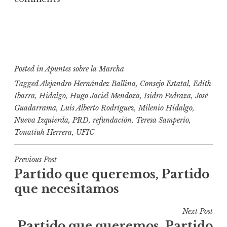
Posted in
Apuntes sobre la Marcha
Tagged
Alejandro Hernández Ballina
,
Consejo Estatal
,
Edith
Ibarra
,
Hidalgo
,
Hugo Jaciel Mendoza
,
Isidro Pedraza
,
José
Guadarrama
,
Luis Alberto Rodríguez
,
Milenio Hidalgo
,
Nueva Izquierda
,
PRD
,
refundación
,
Teresa Samperio
,
Tonatiuh Herrera
,
UFIC
N
Previous Post
Partido que queremos, Partido
a
que necesitamos
v
e
Next Post
g
Partido que queremos, Partido