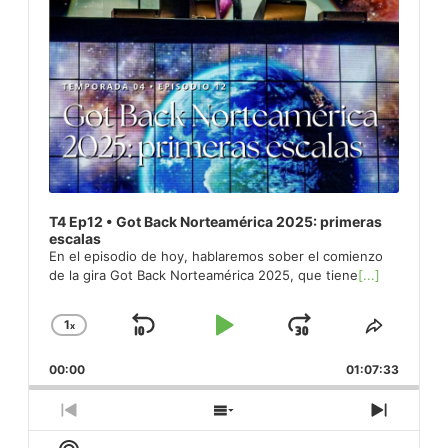
T4 Ep12 • Got Back Norteamérica 2025: primeras
escalas
En el episodio de hoy, hablaremos sober el comienzo
de la gira Got Back Norteamérica 2025, que tiene
[...]
1
x
Skip
Play
Jump
Change
Share
Playback
This
Backward
Pause
Forward
00:00
Rate
01:07:33
Episod
Previous
Show
Next
Episode
Episodes
Episod