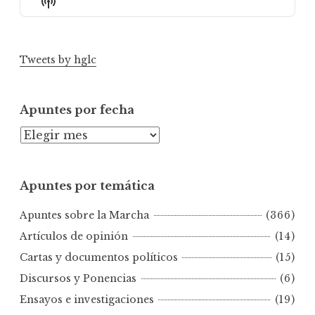
Show
List
Podcast
Information
Tweets by hglc
Apuntes por fecha
A
p
u
Apuntes por temática
n
t
Apuntes sobre la Marcha
(366)
e
s
Artículos de opinión
(14)
p
Cartas y documentos políticos
(15)
o
Discursos y Ponencias
(6)
r
Ensayos e investigaciones
(19)
f