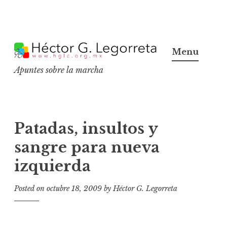
S
k
Menu
i
Apuntes sobre la marcha
p
t
o
c
Patadas, insultos y
o
sangre para nueva
n
izquierda
t
e
Posted on
octubre 18, 2009
by
Héctor G. Legorreta
n
t