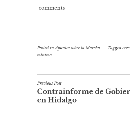
comments
Posted in
Apuntes sobre la Marcha
Tagged
cre
mínimo
N
Previous Post
Contrainforme de Gobie
a
en Hidalgo
v
e
g