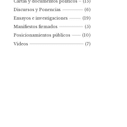
Cartas y documentos políticos
(15)
o
Discursos y Ponencias
(6)
r
Ensayos e investigaciones
(19)
f
e
Manifiestos firmados
(5)
c
Posicionamientos públicos
(10)
h
Videos
(7)
a