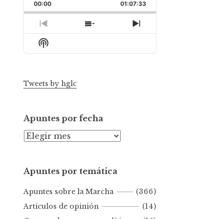
Backward
Pause
Forward
00:00
Rate
01:07:33
Episode
Previous
Show
Next
Episode
Episodes
Episode
Show
List
Podcast
Information
Tweets by hglc
Apuntes por fecha
A
p
u
Apuntes por temática
n
t
Apuntes sobre la Marcha
(366)
e
s
Artículos de opinión
(14)
p