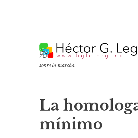
S
k
i
p
sobre la marcha
t
o
c
o
La homologac
n
t
mínimo
e
n