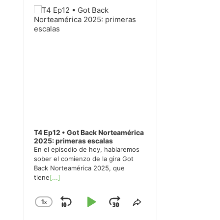
Player
T4 Ep12 • Got Back Norteamérica
2025: primeras escalas
En el episodio de hoy, hablaremos
sober el comienzo de la gira Got
Back Norteamérica 2025, que
tiene
[...]
1
x
Skip
Play
Jump
Change
Share
Playback
This