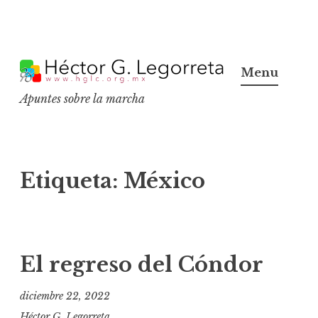
S
k
Menu
i
Apuntes sobre la marcha
p
t
o
c
Etiqueta:
México
o
n
t
e
El regreso del Cóndor
n
t
diciembre 22, 2022
Héctor G. Legorreta