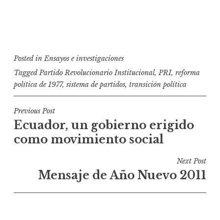
Posted in
Ensayos e investigaciones
Tagged
Partido Revolucionario Institucional
,
PRI
,
reforma
política de 1977
,
sistema de partidos
,
transición política
N
Previous Post
Ecuador, un gobierno erigido
a
como movimiento social
v
e
Next Post
g
Mensaje de Año Nuevo 2011
a
c
i