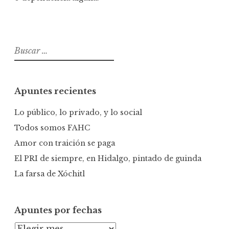
B
u
s
c
Apuntes recientes
a
r
Lo público, lo privado, y lo social
:
Todos somos FAHC
Amor con traición se paga
El PRI de siempre, en Hidalgo, pintado de guinda
La farsa de Xóchitl
Apuntes por fechas
A