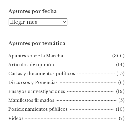
Apuntes por fecha
A
p
u
Apuntes por temática
n
t
Apuntes sobre la Marcha
(366)
e
s
Artículos de opinión
(14)
p
Cartas y documentos políticos
(15)
o
Discursos y Ponencias
(6)
r
Ensayos e investigaciones
(19)
f
e
Manifiestos firmados
(5)
c
Posicionamientos públicos
(10)
h
Videos
(7)
a