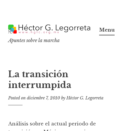
S
k
Menu
i
Apuntes sobre la marcha
p
t
o
c
La transición
o
interrumpida
n
t
Posted on
diciembre 7, 2010
by
Héctor G. Legorreta
e
n
t
Análisis sobre el actual periodo de