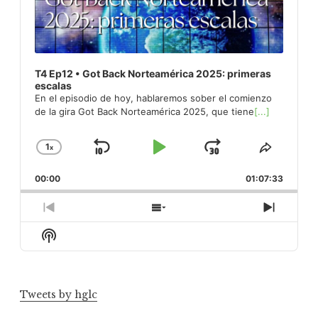
T4 Ep12 • Got Back Norteamérica 2025: primeras
escalas
En el episodio de hoy, hablaremos sober el comienzo
de la gira Got Back Norteamérica 2025, que tiene
[...]
1
x
Skip
Play
Jump
Change
Share
Playback
This
Backward
Pause
Forward
00:00
Rate
01:07:33
Episod
Previous
Show
Next
Episode
Episodes
Episod
Show
List
Podcast
Information
Tweets by hglc