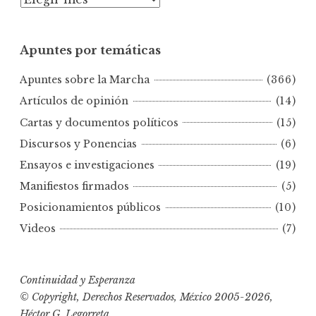
p
u
Apuntes por temáticas
n
t
Apuntes sobre la Marcha
(366)
e
s
Artículos de opinión
(14)
p
Cartas y documentos políticos
(15)
o
Discursos y Ponencias
(6)
r
Ensayos e investigaciones
(19)
f
e
Manifiestos firmados
(5)
c
Posicionamientos públicos
(10)
h
Videos
(7)
a
s
Continuidad y Esperanza
© Copyright, Derechos Reservados, México 2005-2026,
Héctor G. Legorreta.