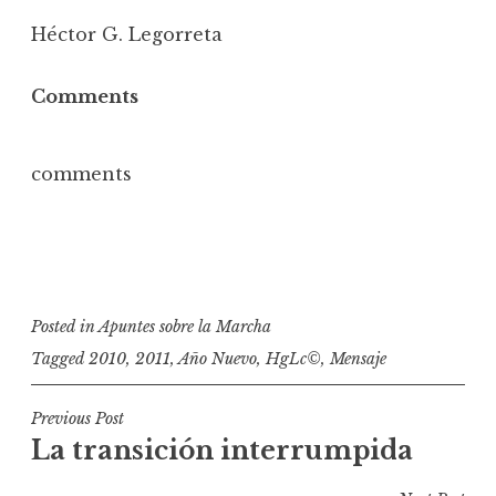
Héctor G. Legorreta
Comments
comments
Posted in
Apuntes sobre la Marcha
Tagged
2010
,
2011
,
Año Nuevo
,
HgLc©
,
Mensaje
N
Previous Post
La transición interrumpida
a
v