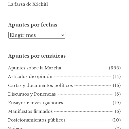
La farsa de Xóchitl
Apuntes por fechas
A
p
u
Apuntes por temáticas
n
t
Apuntes sobre la Marcha
(366)
e
s
Artículos de opinión
(14)
p
Cartas y documentos políticos
(15)
o
Discursos y Ponencias
(6)
r
Ensayos e investigaciones
(19)
f
e
Manifiestos firmados
(5)
c
Posicionamientos públicos
(10)
h
Videos
(7)