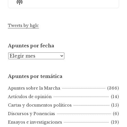
Show
List
Podcast
Information
Tweets by hglc
Apuntes por fecha
A
p
u
Apuntes por temática
n
t
Apuntes sobre la Marcha
(366)
e
s
Artículos de opinión
(14)
p
Cartas y documentos políticos
(15)
o
Discursos y Ponencias
(6)
r
Ensayos e investigaciones
(19)
f