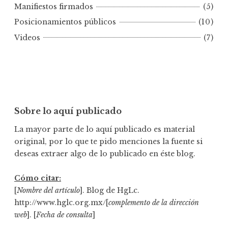
e
Manifiestos firmados
(5)
c
Posicionamientos públicos
(10)
h
Videos
(7)
a
Sobre lo aquí publicado
La mayor parte de lo aquí publicado es material
original, por lo que te pido menciones la fuente si
deseas extraer algo de lo publicado en éste blog.
Cómo citar:
[
Nombre del artículo
]. Blog de HgLc.
http://www.hglc.org.mx/[
complemento de la dirección
web
]. [
Fecha de consulta
]