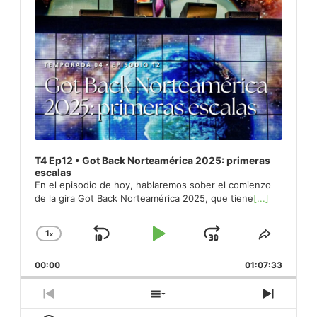
T4 Ep12 • Got Back Norteamérica 2025: primeras
escalas
En el episodio de hoy, hablaremos sober el comienzo
de la gira Got Back Norteamérica 2025, que tiene
[...]
1
x
Skip
Play
Jump
Change
Share
Playback
This
Backward
Pause
Forward
00:00
Rate
01:07:33
Episod
Previous
Show
Next
Episode
Episodes
Episod