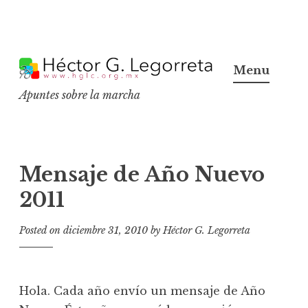
S
k
Menu
i
Apuntes sobre la marcha
p
t
o
c
Mensaje de Año Nuevo
o
2011
n
t
Posted on
diciembre 31, 2010
by
Héctor G. Legorreta
e
n
t
Hola. Cada año envío un mensaje de Año