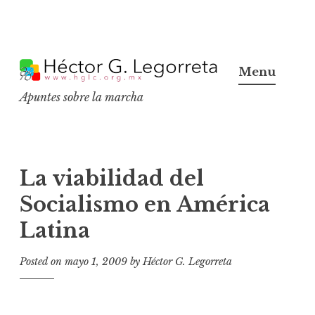
S
k
Menu
i
Apuntes sobre la marcha
p
t
o
c
La viabilidad del
o
Socialismo en América
n
Latina
t
e
Posted on
mayo 1, 2009
by
Héctor G. Legorreta
n
t