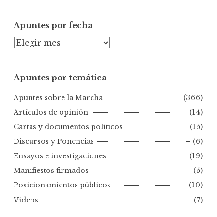
Apuntes por fecha
A
p
u
Apuntes por temática
n
t
Apuntes sobre la Marcha
(366)
e
s
Artículos de opinión
(14)
p
Cartas y documentos políticos
(15)
o
Discursos y Ponencias
(6)
r
Ensayos e investigaciones
(19)
f
e
Manifiestos firmados
(5)
c
Posicionamientos públicos
(10)
h
Videos
(7)
a