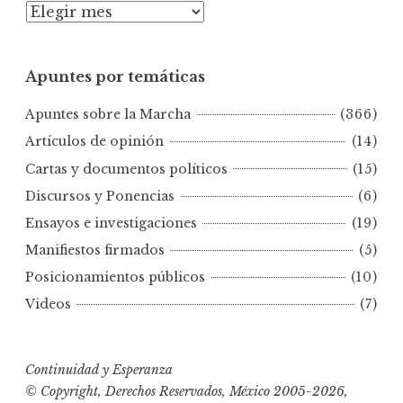
A
p
u
Apuntes por temáticas
n
t
Apuntes sobre la Marcha
(366)
e
s
Artículos de opinión
(14)
p
Cartas y documentos políticos
(15)
o
Discursos y Ponencias
(6)
r
Ensayos e investigaciones
(19)
f
e
Manifiestos firmados
(5)
c
Posicionamientos públicos
(10)
h
Videos
(7)
a
s
Continuidad y Esperanza
© Copyright, Derechos Reservados, México 2005-2026,