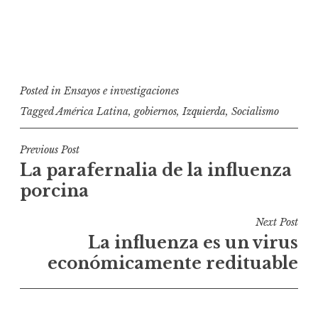
Posted in
Ensayos e investigaciones
Tagged
América Latina
,
gobiernos
,
Izquierda
,
Socialismo
N
Previous Post
La parafernalia de la influenza
a
porcina
v
e
Next Post
g
La influenza es un virus
a
económicamente redituable
c
i
ó