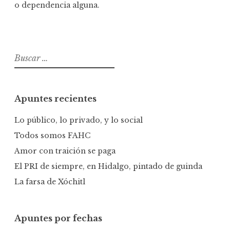
o dependencia alguna.
B
u
s
c
Apuntes recientes
a
r
Lo público, lo privado, y lo social
:
Todos somos FAHC
Amor con traición se paga
El PRI de siempre, en Hidalgo, pintado de guinda
La farsa de Xóchitl
Apuntes por fechas