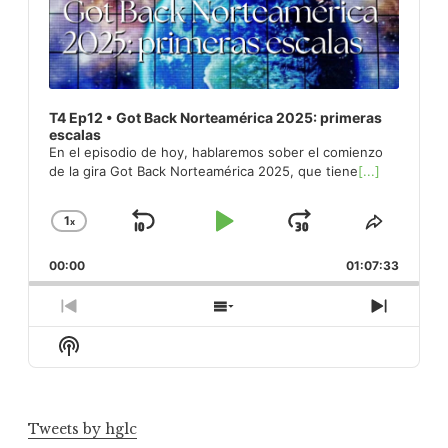
T4 Ep12 • Got Back Norteamérica 2025: primeras
escalas
En el episodio de hoy, hablaremos sober el comienzo
de la gira Got Back Norteamérica 2025, que tiene
[...]
1
x
Skip
Play
Jump
Change
Share
Playback
This
Backward
Pause
Forward
00:00
Rate
01:07:33
Episod
Previous
Show
Next
Episode
Episodes
Episod
Show
List
Podcast
Information
Tweets by hglc