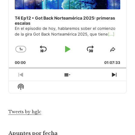
T4 Ep12 • Got Back Norteamérica 2025: primeras
escalas
En el episodio de hoy, hablaremos sober el comienzo
de la gira Got Back Norteamérica 2025, que tiene
[...]
1
x
Skip
Play
Jump
Change
Share
Playback
This
Backward
Pause
Forward
00:00
Rate
01:07:33
Episod
Previous
Show
Next
Episode
Episodes
Episod
Show
List
Podcast
Information
Tweets by hglc
Apuntes por fecha