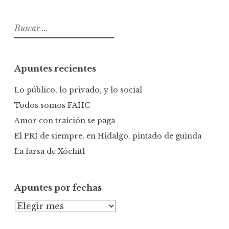
B
u
s
c
Apuntes recientes
a
r
Lo público, lo privado, y lo social
:
Todos somos FAHC
Amor con traición se paga
El PRI de siempre, en Hidalgo, pintado de guinda
La farsa de Xóchitl
Apuntes por fechas
A
p