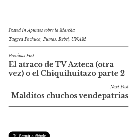
Posted in
Apuntes sobre la Marcha
Tagged
Pachuca
,
Pumas
,
Rebel
,
UNAM
N
Previous Post
El atraco de TV Azteca (otra
a
vez) o el Chiquihuitazo parte 2
v
e
Next Post
g
Malditos chuchos vendepatrias
a
c
i
ó
n