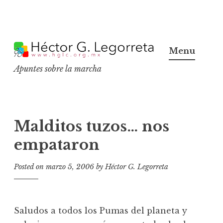
S
k
Menu
i
Apuntes sobre la marcha
p
t
o
c
Malditos tuzos… nos
o
empataron
n
t
Posted on
marzo 5, 2006
by
Héctor G. Legorreta
e
n
t
Saludos a todos los Pumas del planeta y