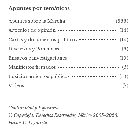
u
Apuntes por temáticas
n
t
Apuntes sobre la Marcha
(366)
e
s
Artículos de opinión
(14)
p
Cartas y documentos políticos
(15)
o
Discursos y Ponencias
(6)
r
Ensayos e investigaciones
(19)
f
e
Manifiestos firmados
(5)
c
Posicionamientos públicos
(10)
h
Videos
(7)
a
s
Continuidad y Esperanza
© Copyright, Derechos Reservados, México 2005-2026,
Héctor G. Legorreta.