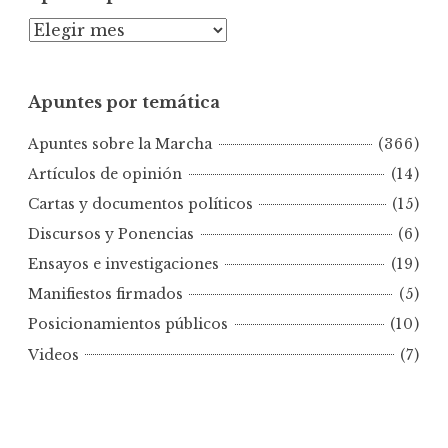
A
p
u
Apuntes por temática
n
t
Apuntes sobre la Marcha
(366)
e
s
Artículos de opinión
(14)
p
Cartas y documentos políticos
(15)
o
Discursos y Ponencias
(6)
r
Ensayos e investigaciones
(19)
f
e
Manifiestos firmados
(5)
c
Posicionamientos públicos
(10)
h
Videos
(7)
a