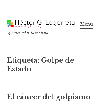
S
k
Menu
i
Apuntes sobre la marcha
p
t
o
c
Etiqueta:
Golpe de
o
Estado
n
t
e
n
El cáncer del golpismo
t